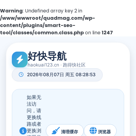
Warning
: Undefined array key 2 in
/www/wwwroot/quadmag.com/wp-
content/plugins/smart-seo-
tool/classes/common.class.php
on line
1247