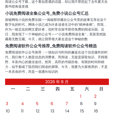
阅读公众号下载，这个看似普通的话题，却让我不禁想起了去年夏天在
图书馆角落里偶
小说免费阅读全集公众号_免费小说公众号汇总
探秘网络小说的免费乐园——揭秘那些藏在公众号里的故事宝库在这个
数字化的时代，网络小说已成为许多读者生活中的“精神食粮”。而我，
作为一枚忠实的网文爱好者，也时常在探寻那些免费的阅读乐园。近
日，我发现了一个神秘的公众号——“小说免费阅读全集”，里面竟然隐
藏着无数宝藏。今天，就让我带领大家走进这个神秘的数
免费阅读软件公众号推荐_免费阅读软件公众号精选
免费阅读软件公众号推荐：一场知识与时间的邂逅在这个信息爆炸的时
代，我们每个人都是信息的消费者。而阅读，无疑是获取知识、开阔视
野、丰富内心的最佳途径。然而，高昂的书籍价格、有限的时间和精
力，似乎都成了阻挡我们阅读的屏障。今天，我要为大家推荐的，不是
一本具体的书，而是一扇通向知识的
2026 年 8 月
一
二
三
四
五
六
日
1
2
3
4
5
6
7
8
9
10
11
12
13
14
15
16