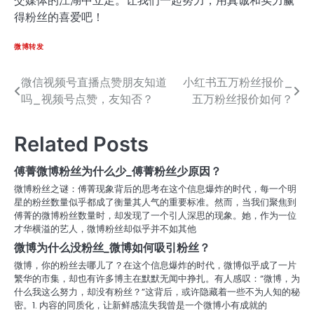
交媒体的江湖中立足。让我们一起努力，用真诚和实力赢
得粉丝的喜爱吧！
微博转发
微信视频号直播点赞朋友知道
小红书五万粉丝报价_
文
吗_视频号点赞，友知否？
五万粉丝报价如何？
章
导
Related Posts
航
傅菁微博粉丝为什么少_傅菁粉丝少原因？
微博粉丝之谜：傅菁现象背后的思考在这个信息爆炸的时代，每一个明
星的粉丝数量似乎都成了衡量其人气的重要标准。然而，当我们聚焦到
傅菁的微博粉丝数量时，却发现了一个引人深思的现象。她，作为一位
才华横溢的艺人，微博粉丝却似乎并不如其他
微博为什么没粉丝_微博如何吸引粉丝？
微博，你的粉丝去哪儿了？在这个信息爆炸的时代，微博似乎成了一片
繁华的市集，却也有许多博主在默默无闻中挣扎。有人感叹：“微博，为
什么我这么努力，却没有粉丝？”这背后，或许隐藏着一些不为人知的秘
密。1. 内容的同质化，让新鲜感流失我曾是一个微博小有成就的