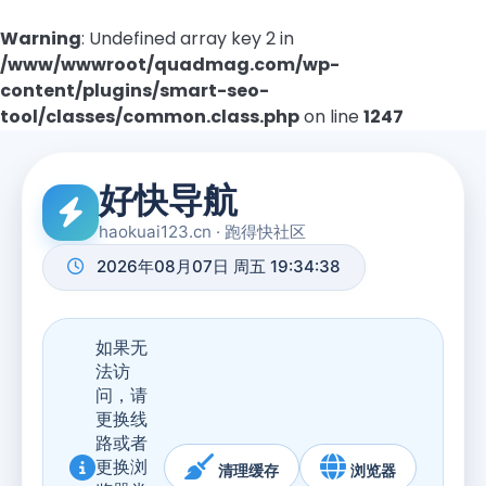
Warning
: Undefined array key 2 in
/www/wwwroot/quadmag.com/wp-
content/plugins/smart-seo-
tool/classes/common.class.php
on line
1247