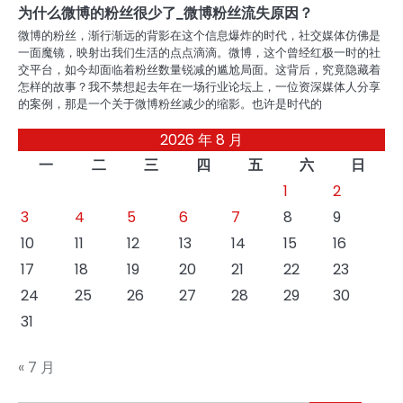
为什么微博的粉丝很少了_微博粉丝流失原因？
微博的粉丝，渐行渐远的背影在这个信息爆炸的时代，社交媒体仿佛是
一面魔镜，映射出我们生活的点点滴滴。微博，这个曾经红极一时的社
交平台，如今却面临着粉丝数量锐减的尴尬局面。这背后，究竟隐藏着
怎样的故事？我不禁想起去年在一场行业论坛上，一位资深媒体人分享
的案例，那是一个关于微博粉丝减少的缩影。也许是时代的
2026 年 8 月
一
二
三
四
五
六
日
1
2
3
4
5
6
7
8
9
10
11
12
13
14
15
16
17
18
19
20
21
22
23
24
25
26
27
28
29
30
31
« 7 月