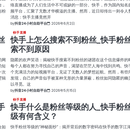
台，
络直播成为了人们生活中不可或缺的一部分。快手，作为国内知名
与粉
频平台，汇聚了无数才华横溢的主播。然而，近日却传出一则令人
消息：快手主播竟然开
by
抖音24小时自助平台
2026年6月2日
快手直播
丝
快手上怎么搜索不到粉丝_快手粉
索不到原因
的网
隐匿的欢声笑语：揭秘快手搜索不到粉丝的谜团在这个信息爆炸的
的短
每个人都在努力寻找自己的声音，渴望在茫茫人海中找到共鸣。快
一次
个充满活力的短视频平台，见证了无数人的梦想起航。然而，有些
逻辑
发现，自己的声音似乎被某种无形的力量屏蔽，粉丝如同隐匿的幽
以寻觅。这
by
抖音24小时自助平台
2026年5月15日
快手直播
手
快手什么是粉丝等级的人_快手粉
级有何含义？
台如
快手粉丝等级的“神秘面纱”：揭开背后的数字密码在快手的数字江