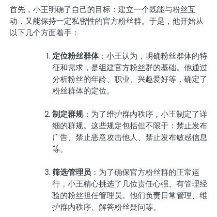
首先，小王明确了自己的目标：建立一个既能与粉丝互
动，又能保持一定私密性的官方粉丝群。于是，他开始从
以下几个方面着手：
定位粉丝群体
：小王认为，明确粉丝群体的特
征和需求，是组建官方粉丝群的基础。他通过
分析粉丝的年龄、职业、兴趣爱好等，确定了
粉丝群体的定位。
制定群规
：为了维护群内秩序，小王制定了详
细的群规。这些规定包括但不限于：禁止发布
广告、禁止恶意攻击他人、禁止发布敏感信息
等。
筛选管理员
：为了确保官方粉丝群的正常运
行，小王精心挑选了几位责任心强、有管理经
验的粉丝担任管理员。他们负责日常管理、维
护群内秩序、解答粉丝疑问等。