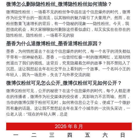
微博怎么删除隐性粉丝_微博隐性粉丝如何清除？
微博隐性粉丝：一场看不见的粉丝争夺战在这个信息爆炸的时代，微博
作为社交平台的一股清流，以其独特的魅力吸引了大量用户。然而，在
粉丝数量飞速增长的背后，有一个隐秘的现象——隐性粉丝。今天，我
想借此机会，和大家聊聊如何删除这些看似虚幻，却又实实在在存在的
隐性粉丝。隐性粉丝，一场看不见的较
墨香为什么退微博粉丝_墨香退博粉丝原因？
墨香，为何悄然退去？在这个信息爆炸的时代，每一个名字的消失都似
乎带有一丝神秘色彩。墨香，一位曾经红极一时的微博网红，近期却悄
然退出了我们的视线。这背后，究竟隐藏着怎样的故事？我不禁陷入了
沉思。这让我想起去年在社交平台上看到的一个故事。一个名叫小王的
年轻人，因为一场意外，失去了与外界交流的能
微博仅粉丝可见怎么公开_微博仅粉丝可见如何公开？
微博仅粉丝可见，公开的秘密？在这个信息爆炸的时代，每个人都是潜
在的传播者，微博作为社交媒体的佼佼者，其影响力不言而喻。然而，
当你的微博仅限于粉丝可见时，如何将信息公之于众，便成了一个微妙
而有趣的话题。这让我不禁想起去年在某个小城市的一次街头采访，一
位老人说：“现在的年轻人啊，总是
2026 年 8 月
一
二
三
四
五
六
日