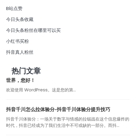
B站点赞
今日头条收藏
今日头条粉丝在哪里可以买
小红书买粉
抖音真人粉丝
热门文章
世界，您好！
欢迎使用 WordPress。这是您的第…
抖音千川怎么拉体验分-抖音千川体验分提升技巧
抖音千川体验分：一场关于数字与情感的拉锯战在这个信息爆炸的
时代，抖音已经成为了我们生活中不可或缺的一部分。而抖...