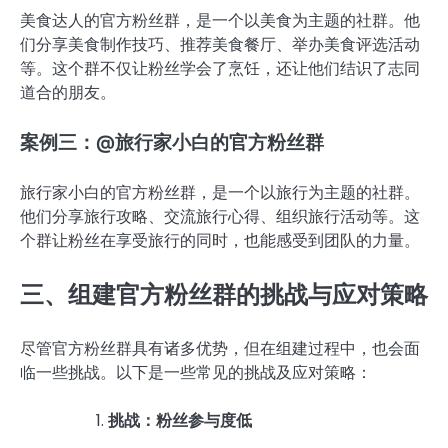
美食达人的官方粉丝群，是一个以美食为主题的社群。他
们分享美食制作技巧、推荐美食餐厅、举办美食评选活动
等。这个群不仅让粉丝学会了烹饪，还让他们结识了志同
道合的朋友。
案例三：@旅行家小白的官方粉丝群
旅行家小白的官方粉丝群，是一个以旅行为主题的社群。
他们分享旅行攻略、交流旅行心得、组织旅行活动等。这
个群让粉丝在享受旅行的同时，也能感受到团队的力量。
三、组建官方粉丝群的挑战与应对策略
尽管官方粉丝群具有诸多优势，但在组建过程中，也会面
临一些挑战。以下是一些常见的挑战及应对策略：
挑战：粉丝参与度低