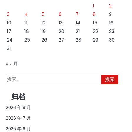
1
2
3
4
5
6
7
8
9
10
11
12
13
14
15
16
17
18
19
20
21
22
23
24
25
26
27
28
29
30
31
« 7 月
搜
索：
归档
2026 年 8 月
2026 年 7 月
2026 年 6 月