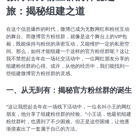
旅：揭秘组建之道
在这个信息爆炸的时代，微博已成为无数网红和粉丝互动
的舞台。而微博官方粉丝群，就像是这个舞台上的VIP包
厢，既能保持与粉丝的亲密互动，又能维护一定的私密空
间。那么，如何才能组建一个这样的官方粉丝群呢？这让
我不禁想起去年在一场社交活动中，一位网红朋友分享的
组建粉丝群的心得。或许，从他的经历中，我们能找到一
些组建微博官方粉丝群的灵感。
一、从无到有：揭秘官方粉丝群的诞生
“这让我想起去年在一场线下活动中，一位名叫小王的网红
朋友，他分享了组建粉丝群的经验。”小王说，他最初组建
粉丝群时，也遇到了不少困难。但正是这些困难，让他逐
渐摸索出了一套属于自己的方法。