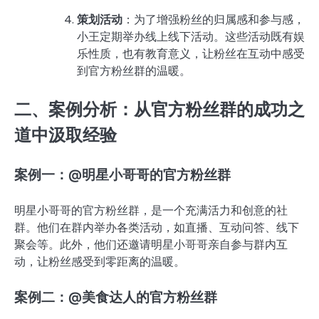
策划活动
：为了增强粉丝的归属感和参与感，
小王定期举办线上线下活动。这些活动既有娱
乐性质，也有教育意义，让粉丝在互动中感受
到官方粉丝群的温暖。
二、案例分析：从官方粉丝群的成功之
道中汲取经验
案例一：@明星小哥哥的官方粉丝群
明星小哥哥的官方粉丝群，是一个充满活力和创意的社
群。他们在群内举办各类活动，如直播、互动问答、线下
聚会等。此外，他们还邀请明星小哥哥亲自参与群内互
动，让粉丝感受到零距离的温暖。
案例二：@美食达人的官方粉丝群