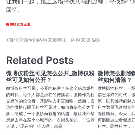
让我们一起，踏上这场寻找共鸣的旅程，寻找那个
回忆。
微博粉丝怎么涨
微信视频号的内容来自哪里_内容来源揭秘
文
章
Related Posts
导
航
微博仅粉丝可见怎么公开_微博仅粉
微博怎么删除
丝可见如何公开？
丝如何清除？
微博仅粉丝可见，公开的秘密？在这个信息爆炸
微博隐性粉丝：一
的时代，每个人都是潜在的传播者，微博作为社
信息爆炸的时代，
交媒体的佼佼者，其影响力不言而喻。然而，当
流，以其独特的魅
你的微博仅限于粉丝可见时，如何将信息公之于
粉丝数量飞速增长
众，便成了一个微妙而有趣的话题。这让我不禁
隐性粉丝。今天，
想起去年在某个小城市的一次街头采访，一位老
何删除这些看似虚
人说：“现在的年轻人啊，总是
粉丝。隐性粉丝，