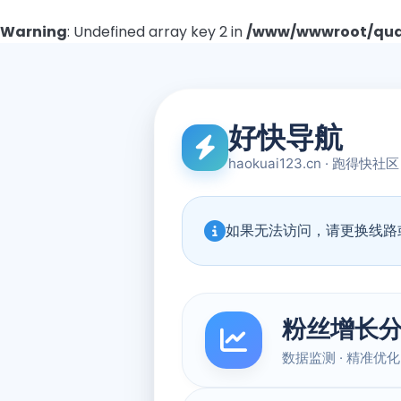
Warning
: Undefined array key 2 in
/www/wwwroot/quad