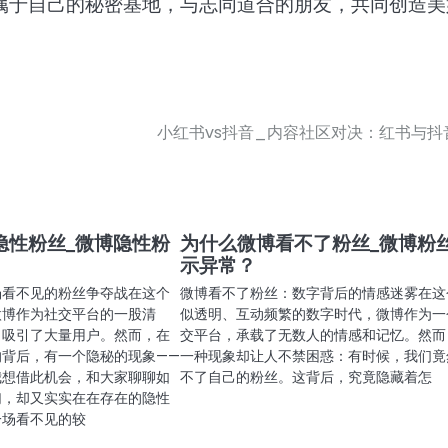
属于自己的秘密基地，与志同道合的朋友，共同创造美
小红书vs抖音_内容社区对决：红书与抖
隐性粉丝_微博隐性粉
为什么微博看不了粉丝_微博粉
示异常？
场看不见的粉丝争夺战在这个
微博看不了粉丝：数字背后的情感迷雾在这
微博作为社交平台的一股清
似透明、互动频繁的数字时代，微博作为一
力吸引了大量用户。然而，在
交平台，承载了无数人的情感和记忆。然而
的背后，有一个隐秘的现象——
一种现象却让人不禁困惑：有时候，我们竟
我想借此机会，和大家聊聊如
不了自己的粉丝。这背后，究竟隐藏着怎
幻，却又实实在在存在的隐性
一场看不见的较