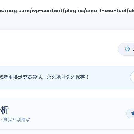
mag.com/wp-content/plugins/smart-seo-tool/cl