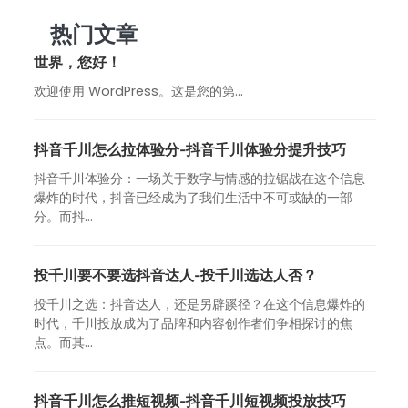
热门文章
世界，您好！
欢迎使用 WordPress。这是您的第…
抖音千川怎么拉体验分-抖音千川体验分提升技巧
抖音千川体验分：一场关于数字与情感的拉锯战在这个信息
爆炸的时代，抖音已经成为了我们生活中不可或缺的一部
分。而抖...
投千川要不要选抖音达人-投千川选达人否？
投千川之选：抖音达人，还是另辟蹊径？在这个信息爆炸的
时代，千川投放成为了品牌和内容创作者们争相探讨的焦
点。而其...
抖音千川怎么推短视频-抖音千川短视频投放技巧