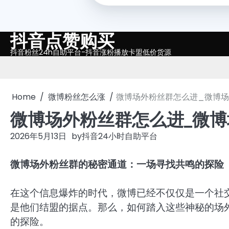
抖音点赞购买
Skip
to
抖音粉丝24h自助平台-抖音涨粉播放卡盟低价货源
content
Home
微博粉丝怎么涨
微博场外粉丝群怎么进_微博
微博场外粉丝群怎么进_微
2026年5月13日
by
抖音24小时自助平台
微博场外粉丝群的秘密通道：一场寻找共鸣的探险
在这个信息爆炸的时代，微博已经不仅仅是一个社
是他们结盟的据点。那么，如何踏入这些神秘的场
的探险。