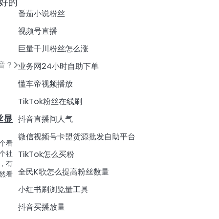
好的
番茄小说粉丝
视频号直播
巨量千川粉丝怎么涨
音？
业务网24小时自助下单
懂车帝视频播放
TikTok粉丝在线刷
丝显
抖音直播间人气
微信视频号卡盟货源批发自助平台
个看
个社
TikTok怎么买粉
，有
全民K歌怎么提高粉丝数量
然看
小红书刷浏览量工具
抖音买播放量