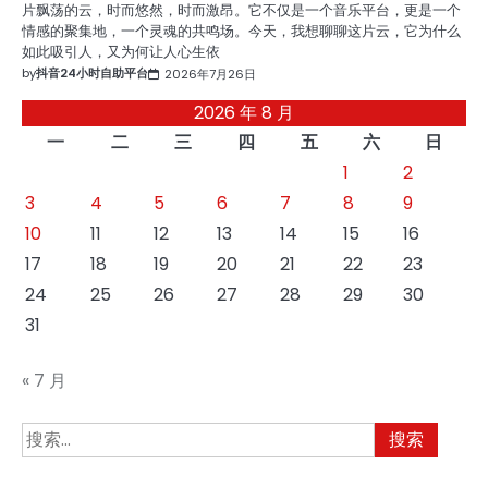
片飘荡的云，时而悠然，时而激昂。它不仅是一个音乐平台，更是一个
情感的聚集地，一个灵魂的共鸣场。今天，我想聊聊这片云，它为什么
如此吸引人，又为何让人心生依
by
抖音24小时自助平台
2026年7月26日
2026 年 8 月
一
二
三
四
五
六
日
1
2
3
4
5
6
7
8
9
10
11
12
13
14
15
16
17
18
19
20
21
22
23
24
25
26
27
28
29
30
31
« 7 月
搜
索：