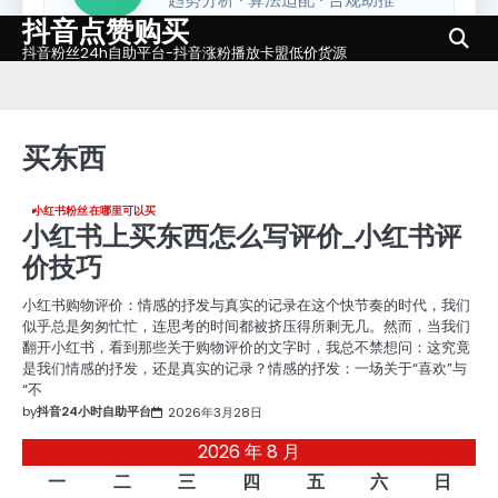
抖音点赞购买
Skip
to
抖音粉丝24h自助平台-抖音涨粉播放卡盟低价货源
content
买东西
小红书粉丝在哪里可以买
小红书上买东西怎么写评价_小红书评
价技巧
小红书购物评价：情感的抒发与真实的记录在这个快节奏的时代，我们
似乎总是匆匆忙忙，连思考的时间都被挤压得所剩无几。然而，当我们
翻开小红书，看到那些关于购物评价的文字时，我总不禁想问：这究竟
是我们情感的抒发，还是真实的记录？情感的抒发：一场关于“喜欢”与
“不
by
抖音24小时自助平台
2026年3月28日
2026 年 8 月
一
二
三
四
五
六
日