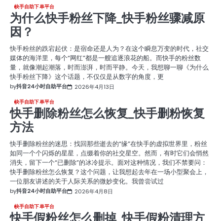
快手自助下单平台
为什么快手粉丝下降_快手粉丝骤减原
因？
快手粉丝的跌宕起伏：是宿命还是人为？在这个瞬息万变的时代，社交
媒体的海洋里，每个“网红”都是一艘追逐浪花的船。而快手的粉丝数
量，就像潮起潮落，时而澎湃，时而平静。今天，我想聊一聊《为什么
快手粉丝下降》这个话题，不仅仅是从数字的角度，更
by
抖音24小时自助平台
2026年4月13日
快手自助下单平台
快手删除粉丝怎么恢复_快手删粉恢复
方法
快手删除粉丝的迷思：找回那些逝去的“缘”在快手的虚拟世界里，粉丝
如同一个个闪烁的星星，点缀着你的社交星空。然而，有时它们会悄然
消失，留下一个“已删除”的冰冷提示。面对这种情况，我们不禁要问：
快手删除粉丝怎么恢复？这个问题，让我想起去年在一场小型聚会上，
一位朋友讲述的关于人际关系的微妙变化。我曾尝试过
by
抖音24小时自助平台
2026年4月8日
快手自助下单平台
快手假粉丝怎么删掉_快手假粉清理方