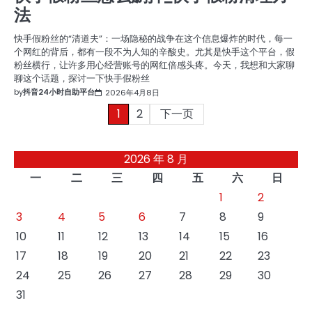
法
快手假粉丝的“清道夫”：一场隐秘的战争在这个信息爆炸的时代，每一
个网红的背后，都有一段不为人知的辛酸史。尤其是快手这个平台，假
粉丝横行，让许多用心经营账号的网红倍感头疼。今天，我想和大家聊
聊这个话题，探讨一下快手假粉丝
by
抖音24小时自助平台
2026年4月8日
文
1
2
下一页
章
2026 年 8 月
分
一
二
三
四
五
六
日
页
1
2
3
4
5
6
7
8
9
10
11
12
13
14
15
16
17
18
19
20
21
22
23
24
25
26
27
28
29
30
31