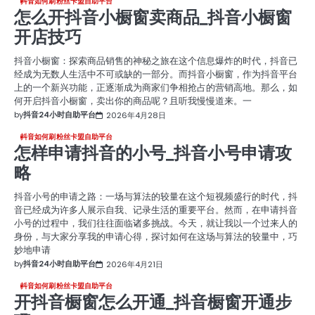
抖音如何刷粉丝卡盟自助平台
怎么开抖音小橱窗卖商品_抖音小橱窗
开店技巧
抖音小橱窗：探索商品销售的神秘之旅在这个信息爆炸的时代，抖音已
经成为无数人生活中不可或缺的一部分。而抖音小橱窗，作为抖音平台
上的一个新兴功能，正逐渐成为商家们争相抢占的营销高地。那么，如
何开启抖音小橱窗，卖出你的商品呢？且听我慢慢道来。一
by
抖音24小时自助平台
2026年4月28日
抖音如何刷粉丝卡盟自助平台
怎样申请抖音的小号_抖音小号申请攻
略
抖音小号的申请之路：一场与算法的较量在这个短视频盛行的时代，抖
音已经成为许多人展示自我、记录生活的重要平台。然而，在申请抖音
小号的过程中，我们往往面临诸多挑战。今天，就让我以一个过来人的
身份，与大家分享我的申请心得，探讨如何在这场与算法的较量中，巧
妙地申请
by
抖音24小时自助平台
2026年4月21日
抖音如何刷粉丝卡盟自助平台
开抖音橱窗怎么开通_抖音橱窗开通步