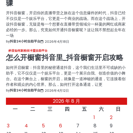
骤
开抖音橱窗，开启你的直播带货之旅在这个信息爆炸的时代，抖音已经
不仅仅是一个娱乐平台，它更是一个商业的战场。而在这个战场上，开
设抖音橱窗，无疑是每一个想要在直播带货领域分一杯羹的网红或商家
必经的一步。那么，究竟如何开通抖音橱窗呢？这让我不禁想起去年在
一场
by
抖音24小时自助平台
2026年4月18日
抖音如何刷粉丝卡盟自助平台
怎么开橱窗抖音里_抖音橱窗开启攻略
如何开启橱窗：抖音里的秘密通道抖音，这个我们生活里不可或缺的小
助手，它不仅仅是一个娱乐平台，更是一个展示自我、创造价值的小舞
台。在这个舞台上，橱窗的开启，就像是一道神秘的通道，它连接着创
作者和观众的内心世界。那么，如何打开这条通道，让更
by
抖音24小时自助平台
2026年4月12日
2026 年 8 月
一
二
三
四
五
六
日
1
2
3
4
5
6
7
8
9