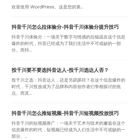
欢迎使用 WordPress。这是您的第…
抖音千川怎么拉体验分-抖音千川体验分提升技巧
抖音千川体验分：一场关于数字与情感的拉锯战在这个信息
爆炸的时代，抖音已经成为了我们生活中不可或缺的一部
分。而抖...
投千川要不要选抖音达人-投千川选达人否？
投千川之选：抖音达人，还是另辟蹊径？在这个信息爆炸的
时代，千川投放成为了品牌和内容创作者们争相探讨的焦
点。而其...
抖音千川怎么推短视频-抖音千川短视频投放技巧
抖音千川的短视频推广：一场关于艺术与技术的邂逅在这个
信息爆炸的时代，短视频已经成为人们生活中不可或缺的一
部分。...