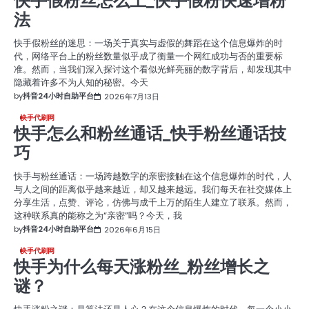
快手假粉丝怎么上_快手假粉快速增粉
法
快手假粉丝的迷思：一场关于真实与虚假的舞蹈在这个信息爆炸的时
代，网络平台上的粉丝数量似乎成了衡量一个网红成功与否的重要标
准。然而，当我们深入探讨这个看似光鲜亮丽的数字背后，却发现其中
隐藏着许多不为人知的秘密。今天
by
抖音24小时自助平台
2026年7月13日
快手代刷网
快手怎么和粉丝通话_快手粉丝通话技
巧
快手与粉丝通话：一场跨越数字的亲密接触在这个信息爆炸的时代，人
与人之间的距离似乎越来越近，却又越来越远。我们每天在社交媒体上
分享生活，点赞、评论，仿佛与成千上万的陌生人建立了联系。然而，
这种联系真的能称之为“亲密”吗？今天，我
by
抖音24小时自助平台
2026年6月15日
快手代刷网
快手为什么每天涨粉丝_粉丝增长之
谜？