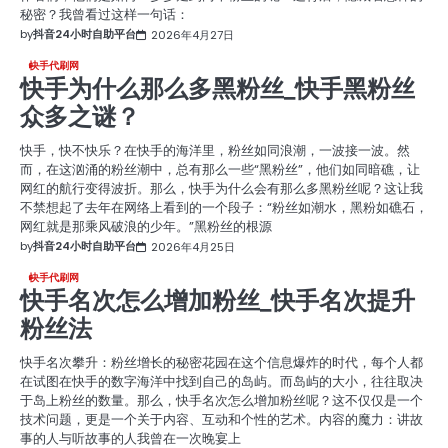
秘密？我曾看过这样一句话：
by
抖音24小时自助平台
2026年4月27日
快手代刷网
快手为什么那么多黑粉丝_快手黑粉丝
众多之谜？
快手，快不快乐？在快手的海洋里，粉丝如同浪潮，一波接一波。然
而，在这汹涌的粉丝潮中，总有那么一些“黑粉丝”，他们如同暗礁，让
网红的航行变得波折。那么，快手为什么会有那么多黑粉丝呢？这让我
不禁想起了去年在网络上看到的一个段子：“粉丝如潮水，黑粉如礁石，
网红就是那乘风破浪的少年。”黑粉丝的根源
by
抖音24小时自助平台
2026年4月25日
快手代刷网
快手名次怎么增加粉丝_快手名次提升
粉丝法
快手名次攀升：粉丝增长的秘密花园在这个信息爆炸的时代，每个人都
在试图在快手的数字海洋中找到自己的岛屿。而岛屿的大小，往往取决
于岛上粉丝的数量。那么，快手名次怎么增加粉丝呢？这不仅仅是一个
技术问题，更是一个关于内容、互动和个性的艺术。内容的魔力：讲故
事的人与听故事的人我曾在一次晚宴上