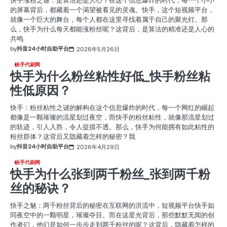
快手涨粉之谜：是算法还是人心？在这个信息爆炸的时代，每一个小小
的屏幕背后，都藏着一个渴望被看见的灵魂。快手，这个短视频平台，
就像一个巨大的舞台，每个人都在这里寻找着属于自己的聚光灯。那
么，快手为什么每天都能涨粉丝呢？这背后，是算法的精准还是人心的
共鸣
by
抖音24小时自助平台
2026年5月26日
快手代刷网
快手为什么粉丝粘性好低_快手粉丝粘
性低原因？
快手：粉丝粘性之谜的解构在这个信息爆炸的时代，每一个网红的崛起
都像是一颗璀璨的流星划过夜空，而快手的粉丝粘性，就像那流星划过
的轨迹，引人入胜，令人捉摸不透。那么，快手为何能拥有如此粘性的
粉丝群体？这背后又隐藏着怎样的秘密？我
by
抖音24小时自助平台
2026年4月29日
快手代刷网
快手为什么张到两千粉丝_张到两千粉
丝的秘诀？
快手之魅：两千粉丝背后的秘密在互联网的洪流中，短视频平台快手如
同夜空中的一颗明星，璀璨夺目。而在这星光背后，那些默默无闻的创
作者们，他们是如何一步步走到两千粉丝的呢？这背后，隐藏着怎样的