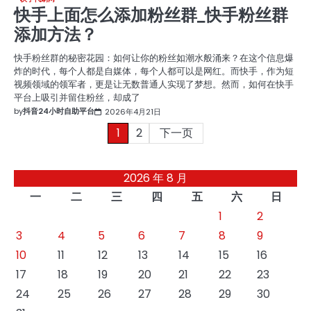
快手上面怎么添加粉丝群_快手粉丝群
添加方法？
快手粉丝群的秘密花园：如何让你的粉丝如潮水般涌来？在这个信息爆
炸的时代，每个人都是自媒体，每个人都可以是网红。而快手，作为短
视频领域的领军者，更是让无数普通人实现了梦想。然而，如何在快手
平台上吸引并留住粉丝，却成了
by
抖音24小时自助平台
2026年4月21日
文
1
2
下一页
章
2026 年 8 月
分
一
二
三
四
五
六
日
页
1
2
3
4
5
6
7
8
9
10
11
12
13
14
15
16
17
18
19
20
21
22
23
24
25
26
27
28
29
30