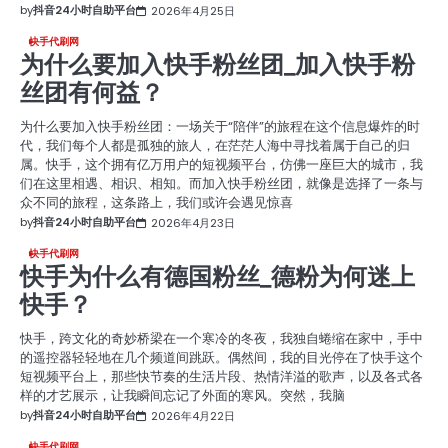
by
抖音24小时自助平台
2026年4月25日
快手代刷网
为什么要加入快手粉丝团_加入快手粉
丝团有何益？
为什么要加入快手粉丝团：一场关于“陪伴”的旅程在这个信息爆炸的时
代，我们每个人都是孤独的旅人，在茫茫人海中寻找着属于自己的归
属。快手，这个拥有亿万用户的短视频平台，仿佛一座巨大的城市，我
们在这里相遇、相识、相知。而加入快手粉丝团，就像是选择了一条与
众不同的旅程，这条路上，我们或许会遇见惊喜
by
抖音24小时自助平台
2026年4月23日
快手代刷网
快手为什么有德国粉丝_德粉为何迷上
快手？
快手，跨文化的奇妙桥梁在一个寒冷的冬夜，我独自蜷缩在家中，手中
的遥控器轻轻地在几个频道间跳跃。偶然间，我的目光停在了快手这个
短视频平台上，那些快节奏的生活片段、热情洋溢的歌声，以及各式各
样的才艺展示，让我瞬间忘记了外面的寒风。突然，我脑
by
抖音24小时自助平台
2026年4月22日
快手代刷网