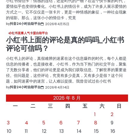
小红书情侣卡：情感的连结，还是时代的产物？在这个快节奏的时代，
爱情似乎也变得快餐化。小红书上的情侣卡，成为了许多人展示爱情的
方式之一。它不仅仅是一张卡片，更是一种情感的象征，一种社会现象
的缩影。那么，这张小小的情侣卡，究竟
by
抖音24小时自助平台
2026年4月15日
小红书直播人气卡盟自助平台
小红书上面的评论是真的吗吗_小红书
评论可信吗？
小红书上的评论，真假难辨的迷雾在这个信息爆炸的时代，每个人都是
信息的传播者，也是接收者。小红书，作为当下热门的社交平台，聚集
了无数分享者，他们的评论更是成为我们获取信息、了解世界的重要途
径。但问题是，这些评论，究竟有多少是真，又有多少是假？这个问
题，如同迷雾中的迷宫，让人难以捉摸。我曾尝试过在小红书
by
抖音24小时自助平台
2026年4月14日
2026 年 8 月
一
二
三
四
五
六
日
1
2
3
4
5
6
7
8
9
10
11
12
13
14
15
16