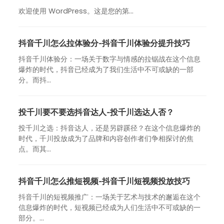
欢迎使用 WordPress。这是您的第…
抖音千川怎么拉体验分-抖音千川体验分提升技巧
抖音千川体验分：一场关于数字与情感的拉锯战在这个信息
爆炸的时代，抖音已经成为了我们生活中不可或缺的一部
分。而抖...
投千川要不要选抖音达人-投千川选达人否？
投千川之选：抖音达人，还是另辟蹊径？在这个信息爆炸的
时代，千川投放成为了品牌和内容创作者们争相探讨的焦
点。而其...
抖音千川怎么推短视频-抖音千川短视频投放技巧
抖音千川的短视频推广：一场关于艺术与技术的邂逅在这个
信息爆炸的时代，短视频已经成为人们生活中不可或缺的一
部分。...