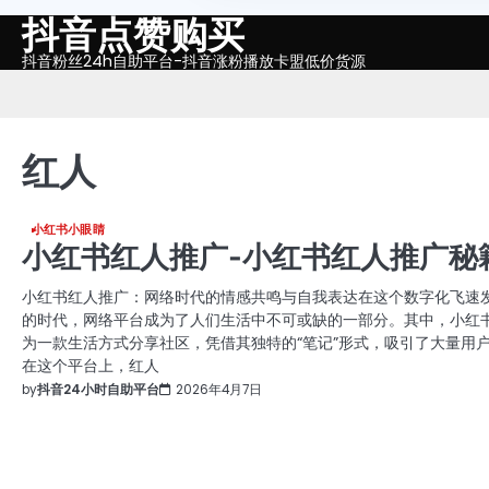
抖音点赞购买
Skip
to
抖音粉丝24h自助平台-抖音涨粉播放卡盟低价货源
content
红人
小红书小眼睛
小红书红人推广-小红书红人推广秘
小红书红人推广：网络时代的情感共鸣与自我表达在这个数字化飞速
的时代，网络平台成为了人们生活中不可或缺的一部分。其中，小红
为一款生活方式分享社区，凭借其独特的“笔记”形式，吸引了大量用
在这个平台上，红人
by
抖音24小时自助平台
2026年4月7日