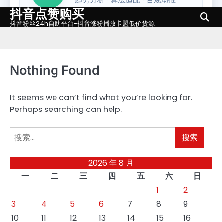
抖音点赞购买
Skip
to
抖音粉丝24h自助平台-抖音涨粉播放卡盟低价货源
content
Nothing Found
It seems we can’t find what you’re looking for.
Perhaps searching can help.
搜
索：
2026 年 8 月
一
二
三
四
五
六
日
1
2
3
4
5
6
7
8
9
10
11
12
13
14
15
16