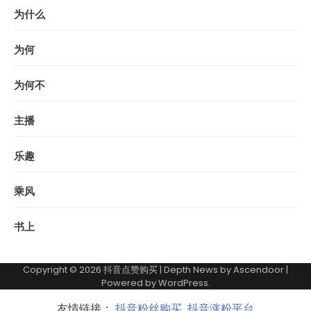
为什么
为何
为何不
主播
乐趣
乘风
书上
Copyright © 2026
抖音点赞购买
| Depth News by
Ascendoor
|
Powered by
WordPress
.
友情链接：
抖音粉丝购买
抖音涨粉平台