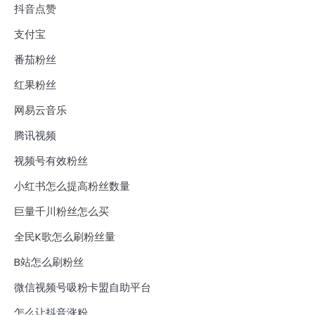
抖音点赞
支付宝
番茄粉丝
红果粉丝
网易云音乐
腾讯视频
视频号有效粉丝
小红书怎么提高粉丝数量
巨量千川粉丝怎么买
全民K歌怎么刷粉丝量
B站怎么刷粉丝
微信视频号吸粉卡盟自助平台
怎么让抖音涨粉