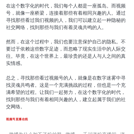
在这个数字化的时代，我们每个人都是一座孤岛。而视频
号，就像一座桥梁，连接着那些有着相同兴趣的人。通过
寻找那些看过我们视频的人，我们可以建立起一种隐秘的
社交网络，找到那些与我们有着灵魂共鸣的人。
然而，在这个过程中，我们也要注意保护自己的隐私。不
要过于依赖这些数字足迹，而忽略了现实生活中的人际交
往。毕竟，在这个世界上，最珍贵的还是人与人之间的真
实情感。
总之，寻找那些看过视频号的人，就像是在数字迷雾中寻
找灵魂共鸣者。这是一个充满挑战的过程，但也是一个充
满希望的过程。让我们一起努力，在这个数字化的时代，
找到那些与我们有着相同兴趣的人，建立起属于我们的社
交网络。
视频号直播在线