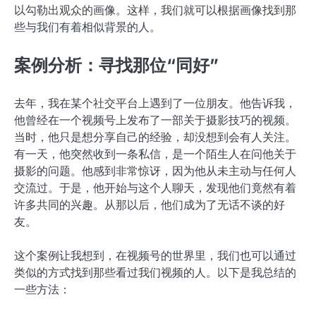
以勾勒出观众的画像。这样，我们就可以根据画像找到那
些与我们有着相似背景的人。
案例分析：寻找那位“同好”
去年，我在某个社交平台上遇到了一位朋友。他告诉我，
他曾经在一个视频号上发布了一部关于摄影技巧的视频。
当时，他只是想分享自己的经验，却没想到会有人关注。
有一天，他突然收到一条私信，是一个陌生人在问他关于
摄影的问题。他感到非常惊讶，因为他从未主动与任何人
交流过。于是，他开始与这个人聊天，发现他们竟然有着
许多共同的兴趣。从那以后，他们成为了无话不谈的好
友。
这个案例让我想到，在视频号的世界里，我们也可以通过
类似的方式找到那些看过我们视频的人。以下是我总结的
一些方法：