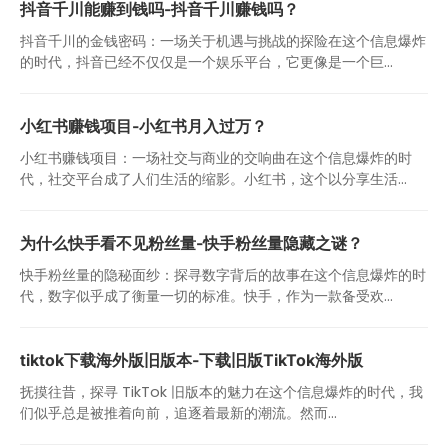
抖音千川能赚到钱吗-抖音千川赚钱吗？
抖音千川的金钱密码：一场关于机遇与挑战的探险在这个信息爆炸
的时代，抖音已经不仅仅是一个娱乐平台，它更像是一个巨...
小红书赚钱项目-小红书月入过万？
小红书赚钱项目：一场社交与商业的交响曲在这个信息爆炸的时
代，社交平台成了人们生活的缩影。小红书，这个以分享生活...
为什么快手看不见粉丝量-快手粉丝量隐藏之谜？
快手粉丝量的隐秘面纱：探寻数字背后的故事在这个信息爆炸的时
代，数字似乎成了衡量一切的标准。快手，作为一款备受欢...
tiktok下载海外版旧版本-下载旧版TikTok海外版
抚摸往昔，探寻 TikTok 旧版本的魅力在这个信息爆炸的时代，我
们似乎总是被推着向前，追逐着最新的潮流。然而...