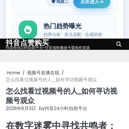
抖音点赞购买
Skip
抖音粉丝24h自助平台-抖音涨粉播放卡盟低价货源
to
content
Home
视频号直播在线
怎么找看过视频号的人_如何寻访视频号观众
怎么找看过视频号的人_如何寻访视
频号观众
2026年6月3日
by
抖音24小时自助平台
在数字迷雾中寻找共鸣者：