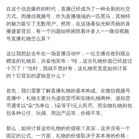
在这个信息爆炸的时代，直播已经成为了一种全新的社交
方式。而微信视频号，作为直播领域的一匹黑马，其独特
的魅力吸引了无数用户。然而，在这场看似光鲜亮丽的直
播盛宴背后，有一个问题始终困扰着许多人——微信视频
号直播礼物怎么算？
这让我想起去年在一场直播活动中，一位主播在收到观众
赠送的礼物后，兴奋地宣布：“哇，这次礼物价值已经超过
十万了！”当时，我就不禁好奇，这礼物究竟是如何计算
的？它背后的逻辑是什么？
首先，我们需要了解直播礼物的基本构成。在微信视频号
直播中，礼物主要分为虚拟货币和实物礼物两种。虚拟货
币通常以“朵”为单位，1朵等于1元人民币。而实物礼物则包
括各种公仔、玩偶、周边产品等，价格不等。
那么，如何计算这些礼物的价值呢？其实，这并没有一个
固定的公式。一方面，礼物的价值取决于其本身的价格；