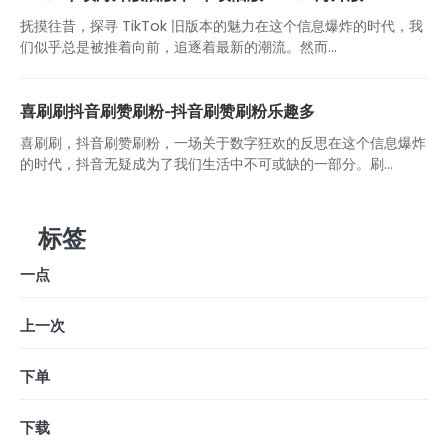
抚摸往昔，探寻 TikTok 旧版本的魅力在这个信息爆炸的时代，我
们似乎总是被推着向前，追逐着最新的潮流。然而...
喜刷刷抖音刷赞刷粉-抖音刷赞刷粉乐趣多
喜刷刷，抖音刷赞刷粉，一场关于数字狂欢的反思在这个信息爆炸
的时代，抖音无疑成为了我们生活中不可或缺的一部分。刷...
标签
一点
上一次
下单
下载