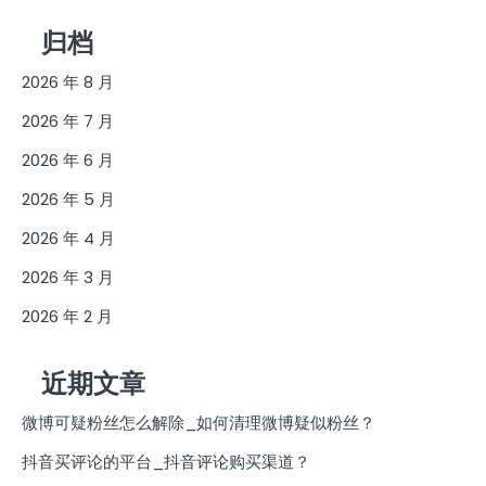
归档
2026 年 8 月
2026 年 7 月
2026 年 6 月
2026 年 5 月
2026 年 4 月
2026 年 3 月
2026 年 2 月
近期文章
微博可疑粉丝怎么解除_如何清理微博疑似粉丝？
抖音买评论的平台_抖音评论购买渠道？