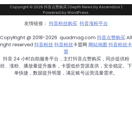
Copyright © 2026
抖音点赞购买
| Depth News by
Ascendoor
|
Powered by
WordPress
.
友情链接：
抖音粉丝购买
抖音涨粉平台
CopyRight @ 2018-2026 quadmag.com
抖音点赞购买
All
right reserved
抖音粉丝
抖音粉丝
卡盟网
网站地图
抖音粉丝卡
盟
抖音 24 小时自助服务平台，主打抖音点赞购买，同步提供粉
丝、涨粉、播放量提升服务，卡盟低价货源直供，安全稳定。下
单快捷，数据提升明显，满足账号运营流量需求。