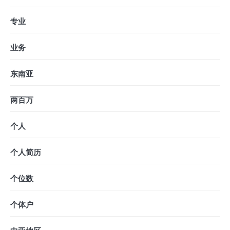
专业
业务
东南亚
两百万
个人
个人简历
个位数
个体户