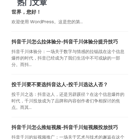
热门文章
世界，您好！
欢迎使用 WordPress。这是您的第…
抖音千川怎么拉体验分-抖音千川体验分提升技巧
抖音千川体验分：一场关于数字与情感的拉锯战在这个信息
爆炸的时代，抖音已经成为了我们生活中不可或缺的一部
分。而抖...
投千川要不要选抖音达人-投千川选达人否？
投千川之选：抖音达人，还是另辟蹊径？在这个信息爆炸的
时代，千川投放成为了品牌和内容创作者们争相探讨的焦
点。而其...
抖音千川怎么推短视频-抖音千川短视频投放技巧
抖音千川的短视频推广：一场关于艺术与技术的邂逅在这个