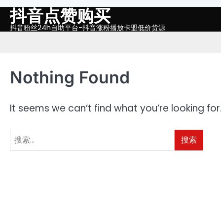
抖音点赞购买
Skip
to
抖音粉丝24h自助平台-抖音涨粉播放卡盟低价货源
content
Nothing Found
It seems we can’t find what you’re looking fo
搜
索：