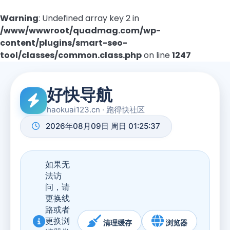
Warning
: Undefined array key 2 in
/www/wwwroot/quadmag.com/wp-
content/plugins/smart-seo-
tool/classes/common.class.php
on line
1247