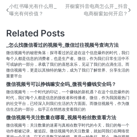
小红书曝光有什么用_
开橱窗抖音电商怎么开_抖音
文
曝光有何价值？
电商橱窗如何开启？
章
导
Related Posts
航
_怎么找微信看过的视频号_微信过往视频号查询方法
微信视频号的秘密角落：探寻看过的足迹在这个信息爆炸的时代，我们
每个人都是信息的消费者，也是生产者。微信，作为我们日常生活中不
可或缺的一部分，承载了我们的喜怒哀乐，见证了我们的点滴生活。而
微信视频号，更是以其独特的魅力，成为了我们了解世界、分享生活的
重要平台
微信视频号可以挣钱嘛安全吗_微视号赚钱安全吗？
微信视频号：一个时代的印记，一个赚钱的新机遇？在这个信息爆炸的
时代，我们每个人都是信息的接收者和传播者。微信，作为我国最热门
的社交平台，已经深入到我们生活的方方面面。而微信视频号，作为微
信生态的一部分，似乎正在悄然改变着我们的
微信视频号关注数量在哪看_视频号粉丝数查看方法
微信视频号：关注数量的迷雾与真相在数字时代的今天，我们的每一个
动作都被记录、被追踪。微信视频号的关注数量，就如同我们在网络世
界的一个足迹，它不仅是数字的堆砌，更是一种象征。那么，微信视频