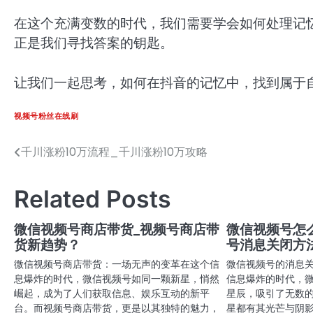
在这个充满变数的时代，我们需要学会如何处理记
正是我们寻找答案的钥匙。
让我们一起思考，如何在抖音的记忆中，找到属于
视频号粉丝在线刷
千川涨粉10万流程_千川涨粉10万攻略
文
章
Related Posts
导
航
微信视频号商店带货_视频号商店带
微信视频号怎
货新趋势？
号消息关闭方
微信视频号商店带货：一场无声的变革在这个信
微信视频号的消息
息爆炸的时代，微信视频号如同一颗新星，悄然
信息爆炸的时代，
崛起，成为了人们获取信息、娱乐互动的新平
星辰，吸引了无数
台。而视频号商店带货，更是以其独特的魅力，
星都有其光芒与阴