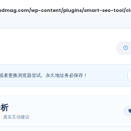
mag.com/wp-content/plugins/smart-seo-tool/cl