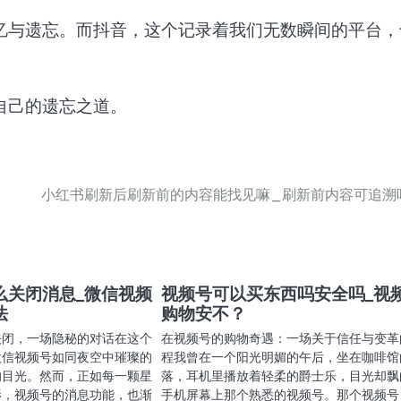
忆与遗忘。而抖音，这个记录着我们无数瞬间的平台，
自己的遗忘之道。
小红书刷新后刷新前的内容能找见嘛_刷新前内容可追溯
么关闭消息_微信视频
视频号可以买东西吗安全吗_视
法
购物安不？
关闭，一场隐秘的对话在这个
在视频号的购物奇遇：一场关于信任与变革
微信视频号如同夜空中璀璨的
程我曾在一个阳光明媚的午后，坐在咖啡馆
的目光。然而，正如每一颗星
落，耳机里播放着轻柔的爵士乐，目光却飘
影，视频号的消息功能，也渐
手机屏幕上那个熟悉的视频号。那个视频号