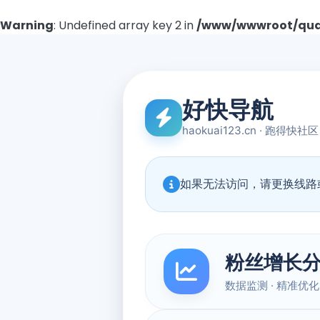
Warning
: Undefined array key 2 in
/www/wwwroot/quad