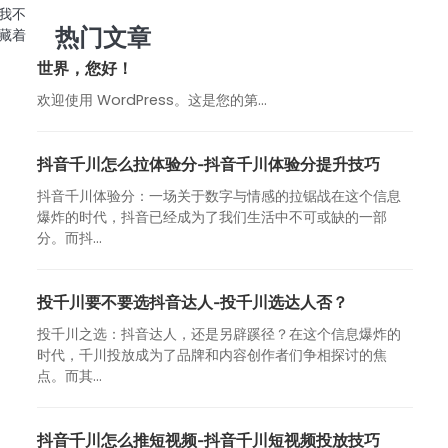
我不
热门文章
藏着
世界，您好！
欢迎使用 WordPress。这是您的第…
抖音千川怎么拉体验分-抖音千川体验分提升技巧
抖音千川体验分：一场关于数字与情感的拉锯战在这个信息
爆炸的时代，抖音已经成为了我们生活中不可或缺的一部
分。而抖...
投千川要不要选抖音达人-投千川选达人否？
投千川之选：抖音达人，还是另辟蹊径？在这个信息爆炸的
时代，千川投放成为了品牌和内容创作者们争相探讨的焦
点。而其...
抖音千川怎么推短视频-抖音千川短视频投放技巧