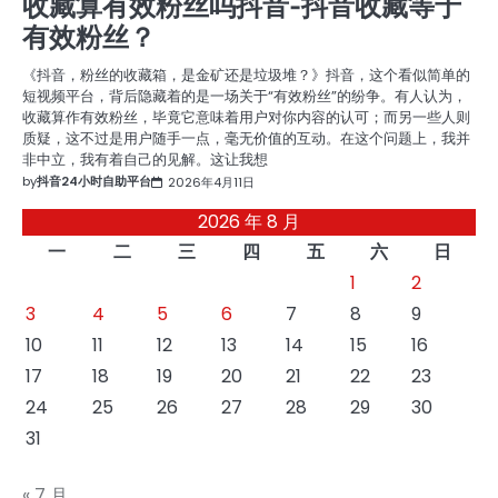
收藏算有效粉丝吗抖音-抖音收藏等于
有效粉丝？
《抖音，粉丝的收藏箱，是金矿还是垃圾堆？》抖音，这个看似简单的
短视频平台，背后隐藏着的是一场关于“有效粉丝”的纷争。有人认为，
收藏算作有效粉丝，毕竟它意味着用户对你内容的认可；而另一些人则
质疑，这不过是用户随手一点，毫无价值的互动。在这个问题上，我并
非中立，我有着自己的见解。这让我想
by
抖音24小时自助平台
2026年4月11日
2026 年 8 月
一
二
三
四
五
六
日
1
2
3
4
5
6
7
8
9
10
11
12
13
14
15
16
17
18
19
20
21
22
23
24
25
26
27
28
29
30
31
« 7 月