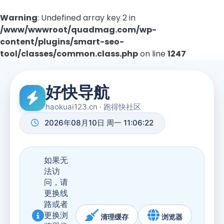
Warning
: Undefined array key 2 in
/www/wwwroot/quadmag.com/wp-
content/plugins/smart-seo-
tool/classes/common.class.php
on line
1247