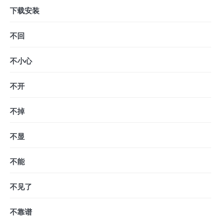
下载安装
不回
不小心
不开
不掉
不显
不能
不见了
不靠谱