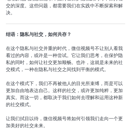
交的深度。这些问题，都需要我们在实践中不断探索和解
决。
结语：隐私与社交，如何共存？
在这个隐私与社交并重的时代，微信视频号不让别人看我
看过的内容，或许是一种尝试。它让我们思考，在保护隐
私的同时，如何让社交更加顺畅。也许，这就是未来的社
交模式，一种在隐私与社交之间找到平衡的模式。
在这个模式下，我们不再被他人的目光所束缚，而是可以
更加自由地表达自己。这样的社交，或许更加纯粹，更加
真实。而这一切，都取决于我们如何去理解和运用这种新
的社交模式。
让我们拭目以待，微信视频号将如何引领我们走向一个更
加美好的社交未来。