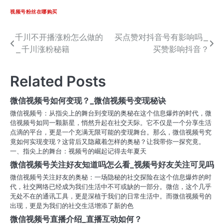
视频号粉丝在哪购买
千川不开播涨粉怎么做的
买点赞对抖音号有影响吗_
文
_千川涨粉秘籍
买赞影响抖音？
章
导
Related Posts
航
微信视频号如何变现？_微信视频号变现秘诀
微信视频号：从指尖上的舞台到变现的奥秘在这个信息爆炸的时代，微
信视频号如同一颗新星，悄然升起在社交天际。它不仅是一个分享生活
点滴的平台，更是一个充满无限可能的变现舞台。那么，微信视频号究
竟如何实现变现？这背后又隐藏着怎样的奥秘？让我带你一探究竟。
一、指尖上的舞台：视频号的崛起记得去年夏天
微信视频号关注好友知道吗怎么看_视频号好友关注可见吗
微信视频号关注好友的奥秘：一场隐秘的社交探险在这个信息爆炸的时
代，社交网络已经成为我们生活中不可或缺的一部分。微信，这个几乎
无处不在的通讯工具，更是深植于我们的日常生活中。而微信视频号的
出现，更是为我们的社交生活增添了新的色
微信视频号直播介绍_直播互动如何？