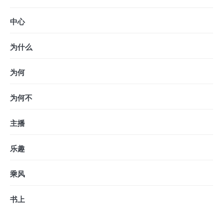
中心
为什么
为何
为何不
主播
乐趣
乘风
书上