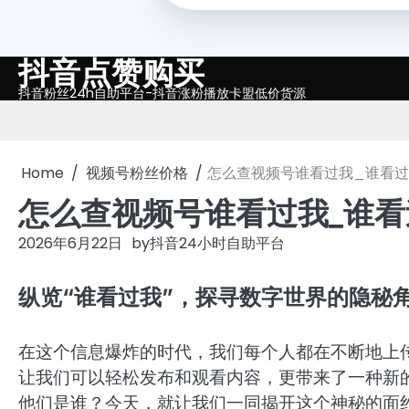
抖音点赞购买
Skip
to
抖音粉丝24h自助平台-抖音涨粉播放卡盟低价货源
content
Home
视频号粉丝价格
怎么查视频号谁看过我_谁看
怎么查视频号谁看过我_谁
2026年6月22日
by
抖音24小时自助平台
纵览“谁看过我”，探寻数字世界的隐秘
在这个信息爆炸的时代，我们每个人都在不断地上
让我们可以轻松发布和观看内容，更带来了一种新的
他们是谁？今天，就让我们一同揭开这个神秘的面纱