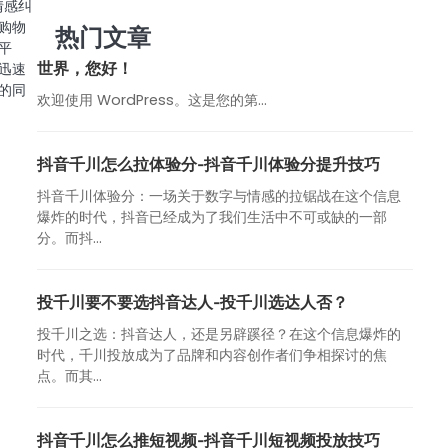
情感纠
购物
热门文章
平
世界，您好！
迅速
的同
欢迎使用 WordPress。这是您的第…
抖音千川怎么拉体验分-抖音千川体验分提升技巧
抖音千川体验分：一场关于数字与情感的拉锯战在这个信息
爆炸的时代，抖音已经成为了我们生活中不可或缺的一部
分。而抖...
投千川要不要选抖音达人-投千川选达人否？
投千川之选：抖音达人，还是另辟蹊径？在这个信息爆炸的
时代，千川投放成为了品牌和内容创作者们争相探讨的焦
点。而其...
抖音千川怎么推短视频-抖音千川短视频投放技巧