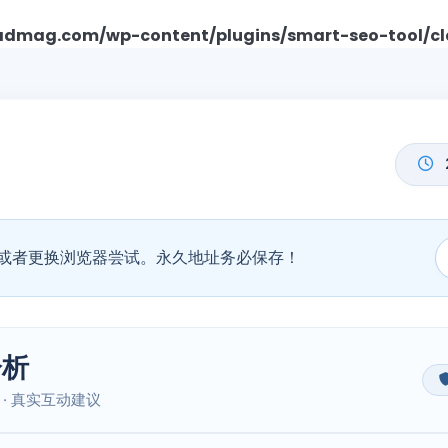
mag.com/wp-content/plugins/smart-seo-tool/cl