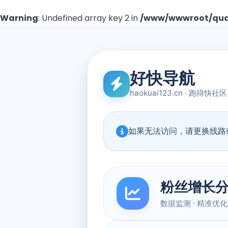
Warning
: Undefined array key 2 in
/www/wwwroot/quad