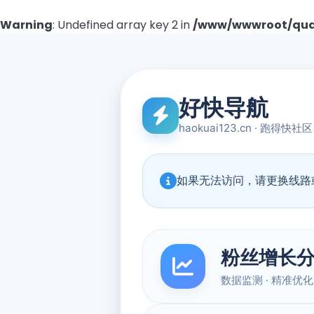
Warning
: Undefined array key 2 in
/www/wwwroot/quad