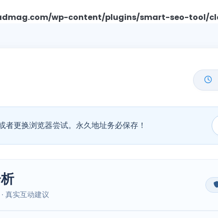
mag.com/wp-content/plugins/smart-seo-tool/cl