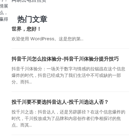
情展
么，
热门文章
赢得
世界，您好！
欢迎使用 WordPress。这是您的第…
抖音千川怎么拉体验分-抖音千川体验分提升技巧
抖音千川体验分：一场关于数字与情感的拉锯战在这个信息
爆炸的时代，抖音已经成为了我们生活中不可或缺的一部
分。而抖...
投千川要不要选抖音达人-投千川选达人否？
投千川之选：抖音达人，还是另辟蹊径？在这个信息爆炸的
时代，千川投放成为了品牌和内容创作者们争相探讨的焦
点。而其...