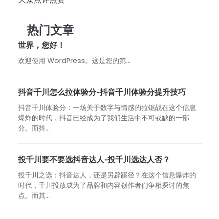
热门文章
世界，您好！
欢迎使用 WordPress。这是您的第…
抖音千川怎么拉体验分-抖音千川体验分提升技巧
抖音千川体验分：一场关于数字与情感的拉锯战在这个信息
爆炸的时代，抖音已经成为了我们生活中不可或缺的一部
分。而抖...
投千川要不要选抖音达人-投千川选达人否？
投千川之选：抖音达人，还是另辟蹊径？在这个信息爆炸的
时代，千川投放成为了品牌和内容创作者们争相探讨的焦
点。而其...