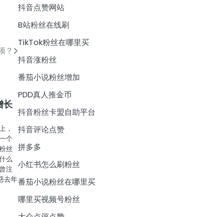
抖音点赞网站
B站粉丝在线刷
TikTok粉丝在哪里买
频？
抖音涨粉丝
番茄小说粉丝增加
PDD真人推金币
增长
抖音粉丝卡盟自助平台
上，
抖音评论点赞
一个
拼多多
粉丝
什么
小红书怎么刷粉丝
曾注
惑去年
番茄小说粉丝在哪里买
哪里买视频号粉丝
大众点评点赞