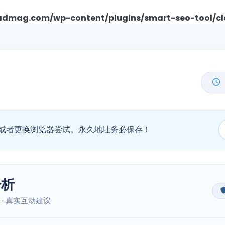
mag.com/wp-content/plugins/smart-seo-tool/cl