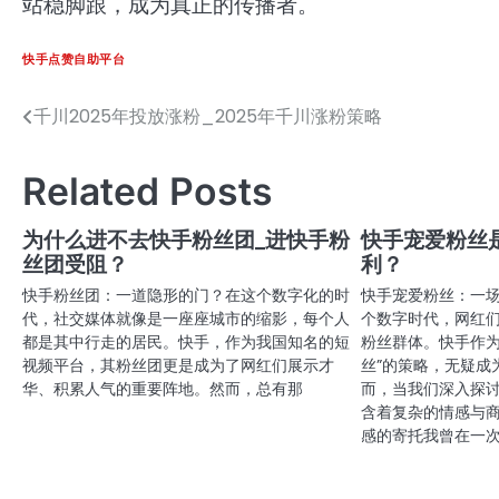
站稳脚跟，成为真正的传播者。
快手点赞自助平台
千川2025年投放涨粉_2025年千川涨粉策略
文
章
Related Posts
导
航
为什么进不去快手粉丝团_进快手粉
快手宠爱粉丝
丝团受阻？
利？
快手粉丝团：一道隐形的门？在这个数字化的时
快手宠爱粉丝：一
代，社交媒体就像是一座座城市的缩影，每个人
个数字时代，网红
都是其中行走的居民。快手，作为我国知名的短
粉丝群体。快手作为
视频平台，其粉丝团更是成为了网红们展示才
丝”的策略，无疑成
华、积累人气的重要阵地。然而，总有那
而，当我们深入探
含着复杂的情感与
感的寄托我曾在一次