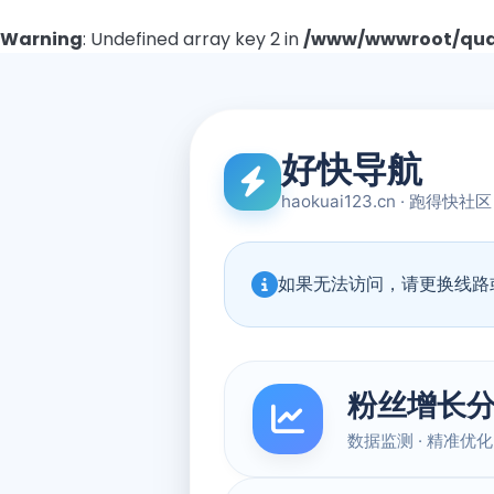
Warning
: Undefined array key 2 in
/www/wwwroot/quad