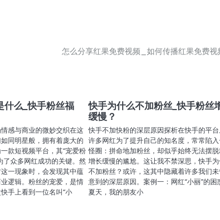
怎么分享红果免费视频_如何传播红果免费视
是什么_快手粉丝福
快手为什么不加粉丝_快手粉丝
缓慢？
场情感与商业的微妙交织在这
快手不加快粉的深层原因探析在快手的平台
们如同明星般，拥有着庞大的
许多网红为了提升自己的知名度，常常陷入
一款短视频平台，其“宠爱粉
怪圈：拼命地加粉丝，却似乎始终无法摆脱
为了众多网红成功的关键。然
增长缓慢的尴尬。这让我不禁深思，快手为
讨这一现象时，会发现其中蕴
不加粉丝？或许，这其中隐藏着许多我们未
商业逻辑。粉丝的宠爱，是情
意到的深层原因。案例一：网红“小丽”的困
快手上看到一位名叫“小
夏天，我的朋友小