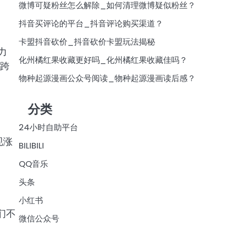
微博可疑粉丝怎么解除_如何清理微博疑似粉丝？
抖音买评论的平台_抖音评论购买渠道？
卡盟抖音砍价_抖音砍价卡盟玩法揭秘
力
化州橘红果收藏更好吗_化州橘红果收藏佳吗？
，跨
物种起源漫画公众号阅读_物种起源漫画读后感？
分类
24小时自助平台
现涨
BILIBILI
QQ音乐
头条
小红书
们不
微信公众号