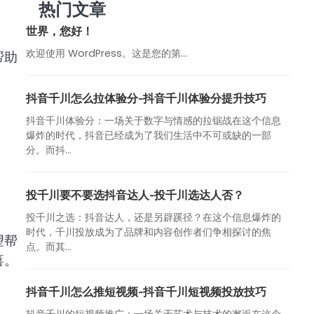
热门文章
世界，您好！
欢迎使用 WordPress。这是您的第…
帮助
抖音千川怎么拉体验分-抖音千川体验分提升技巧
抖音千川体验分：一场关于数字与情感的拉锯战在这个信息
爆炸的时代，抖音已经成为了我们生活中不可或缺的一部
分。而抖...
投千川要不要选抖音达人-投千川选达人否？
投千川之选：抖音达人，还是另辟蹊径？在这个信息爆炸的
时代，千川投放成为了品牌和内容创作者们争相探讨的焦
望帮
点。而其...
喜。
抖音千川怎么推短视频-抖音千川短视频投放技巧
抖音千川的短视频推广：一场关于艺术与技术的邂逅在这个