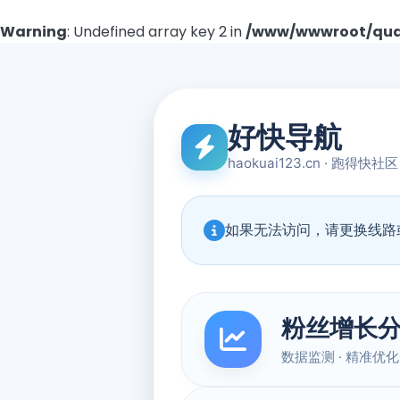
Warning
: Undefined array key 2 in
/www/wwwroot/quad