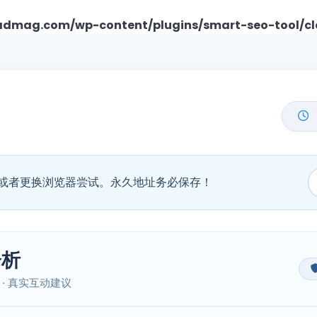
mag.com/wp-content/plugins/smart-seo-tool/cl