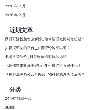
2026 年 3 月
2026 年 2 月
近期文章
微博可疑粉丝怎么解除_如何清理微博疑似粉丝？
抖音买评论的平台_抖音评论购买渠道？
卡盟抖音砍价_抖音砍价卡盟玩法揭秘
化州橘红果收藏更好吗_化州橘红果收藏佳吗？
物种起源漫画公众号阅读_物种起源漫画读后感？
分类
24小时自助平台
BILIBILI