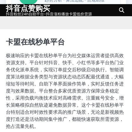
抖音点赞购买
Skip
to
抖音粉丝24h自助平台-抖音涨粉播放卡盟低价货源
content
卡盟在线秒单平台
极速响应的卡盟在线秒单平台为社交媒体运营者提供高效
资源支持。平台针对抖音、快手、小红书等多平台热门业
务优化派单系统，实现订单提交后秒级启动执行。智能调
度算法根据业务类型与资源状态动态匹配最优通道，大幅
缩短等待时间。自助下单界面操作简单，实时反馈任务进
度与效果数据。平台整合多家优质资源方保障业务稳定
性，采用负载均衡技术应对高峰需求。注重账号安全，增
长策略模拟自然轨迹避免数据异常。这个卡盟在线秒单平
台特别适合对时效性要求高的推广场景，无论是新视频热
度打造还是活动期间集中推广，都能快速获取所需资源，
抢占流量先机。