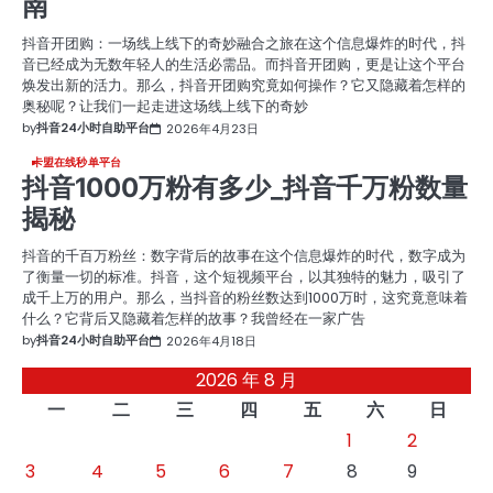
南
抖音开团购：一场线上线下的奇妙融合之旅在这个信息爆炸的时代，抖
音已经成为无数年轻人的生活必需品。而抖音开团购，更是让这个平台
焕发出新的活力。那么，抖音开团购究竟如何操作？它又隐藏着怎样的
奥秘呢？让我们一起走进这场线上线下的奇妙
by
抖音24小时自助平台
2026年4月23日
卡盟在线秒单平台
抖音1000万粉有多少_抖音千万粉数量
揭秘
抖音的千百万粉丝：数字背后的故事在这个信息爆炸的时代，数字成为
了衡量一切的标准。抖音，这个短视频平台，以其独特的魅力，吸引了
成千上万的用户。那么，当抖音的粉丝数达到1000万时，这究竟意味着
什么？它背后又隐藏着怎样的故事？我曾经在一家广告
by
抖音24小时自助平台
2026年4月18日
2026 年 8 月
一
二
三
四
五
六
日
1
2
3
4
5
6
7
8
9