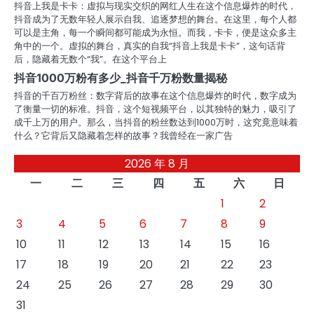
抖音上我是卡卡：虚拟与现实交织的网红人生在这个信息爆炸的时代，
抖音成为了无数年轻人展示自我、追逐梦想的舞台。在这里，每个人都
可以是主角，每一个瞬间都可能成为永恒。而我，卡卡，便是这众多主
角中的一个。虚拟的舞台，真实的自我“抖音上我是卡卡”，这句话背
后，隐藏着无数个“我”。在这个平台上
抖音1000万粉有多少_抖音千万粉数量揭秘
抖音的千百万粉丝：数字背后的故事在这个信息爆炸的时代，数字成为
了衡量一切的标准。抖音，这个短视频平台，以其独特的魅力，吸引了
成千上万的用户。那么，当抖音的粉丝数达到1000万时，这究竟意味着
什么？它背后又隐藏着怎样的故事？我曾经在一家广告
2026 年 8 月
一
二
三
四
五
六
日
1
2
3
4
5
6
7
8
9
10
11
12
13
14
15
16
17
18
19
20
21
22
23
24
25
26
27
28
29
30
31