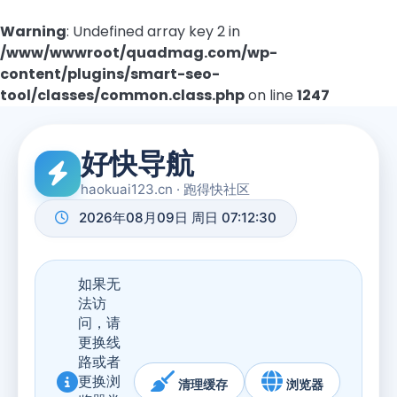
Warning
: Undefined array key 2 in
/www/wwwroot/quadmag.com/wp-
content/plugins/smart-seo-
tool/classes/common.class.php
on line
1247