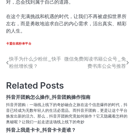
对，总会找到属于自己的道路。
在这个充满挑战和机遇的时代，让我们不再被虚拟世界所
左右，而是勇敢地追求自己的内心需求，活出真实、精彩
的人生。
卡盟在线秒单平台
快手为什么少粉丝_快手
微信免费阅读书籍公众号_免
文
粉丝增长慢？
费书库公众号推荐
章
导
Related Posts
航
抖音开团购怎么操作_抖音团购操作指南
抖音开团购：一场线上线下的奇妙融合之旅在这个信息爆炸的时代，抖
音已经成为无数年轻人的生活必需品。而抖音开团购，更是让这个平台
焕发出新的活力。那么，抖音开团购究竟如何操作？它又隐藏着怎样的
奥秘呢？让我们一起走进这场线上线下的奇妙
抖音上我是卡卡_抖音卡卡是谁？