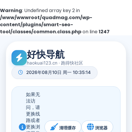
Warning
: Undefined array key 2 in
/www/wwwroot/quadmag.com/wp-
content/plugins/smart-seo-
tool/classes/common.class.php
on line
1247