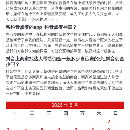
抖音店铺团购：开启流量变现的新篇章在这个短视频风行的时代，抖音
已经成为无数人展示才华、分享生活的舞台。而随着抖音用户数量的激
增，如何在这个平台上实现流量变现，成为了许多人的关注焦点。今
天，就让我们一起来探讨一下，
帮抖音点赞的app_抖音点赞神器？
在点赞的海洋中，寻找真实的自我在这个数字化时代，我们每个人都像
是被赋予了点赞的魔法。只需轻轻一点，就能在抖音这个巨大的社交平
台上留下自己的印记。然而，在这看似简单的一键操作背后，隐藏着的
是我们对自我认知的探索，对社交互动的渴望，以及对这个虚拟世
抖音上商家找达人带货佣金一般多少自己赚的少_抖音佣金
少吗？
抖音带货，佣金之谜：是馅饼还是陷阱？在这个信息爆炸的时代，抖音
平台无疑是众多商家和达人趋之若鹜的舞台。商家希望通过达人带货，
实现产品的迅速推广和销售增长；而达人则看中了丰厚的佣金，期待着
在这个平台上实现自己的商业价值。然而，当我们将目光聚焦于佣金这
一环节时，不禁要问
2026 年 8 月
一
二
三
四
五
六
日
1
2