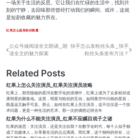
一场关于生活的反思。它让我们在忙碌的生活中，找到片
刻的宁静，去回味那些曾经打动我们的瞬间。或许，这就
是短剧收藏的魅力所在。
红果怎么提高粉丝数量
公众号做阅读全文朗诵_朗
快手怎么发粉丝头条_快手
文
读全文的魅力探索
粉丝头条发布方法？
章
导
Related Posts
航
红果上怎么关注演员_红果关注演员攻略
红果上，那些隐秘的星河在数字化的浪潮中，红果上成为了众多粉丝追
逐明星的聚集地。这里，明星与粉丝的互动，如同夜空中闪烁的星辰，
既遥远又触手可及。那么，如何在红果上关注演员，这不仅仅是一个技
术问题，更是一种生活的艺术。那一次的偶然记得去年
红果为什么不能关注演员_红果不应瞩目戏子之谜
红果的迷思：关注演员，还是关注自我？在数字化时代，每个人似乎都
成了自媒体人，分享着生活的点点滴滴。而红果，这个独特的存在，让