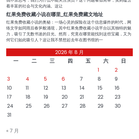
我不禁思考：我们为什么不能关注演员？这个问题看似简单，实则蕴含
着丰富的社会与文化内涵。这让
红果免费收藏小说在哪里_红果免费藏文地址
红果免费收藏小说的奥秘：一场心灵的探险在这个信息爆炸的时代，网
络文学如同雨后春笋般涌现，其中红果免费收藏小说平台以其独特的魅
力，吸引了无数书迷的目光。然而，究竟在哪里能找到这些宝藏，又为
何它们如此吸引人？这让我不禁想起去年在图书馆的一
2026 年 8 月
一
二
三
四
五
六
日
1
2
3
4
5
6
7
8
9
10
11
12
13
14
15
16
17
18
19
20
21
22
23
24
25
26
27
28
29
30
31
« 7 月