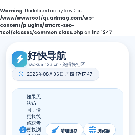
Warning
: Undefined array key 2 in
/www/wwwroot/quadmag.com/wp-
content/plugins/smart-seo-
tool/classes/common.class.php
on line
1247