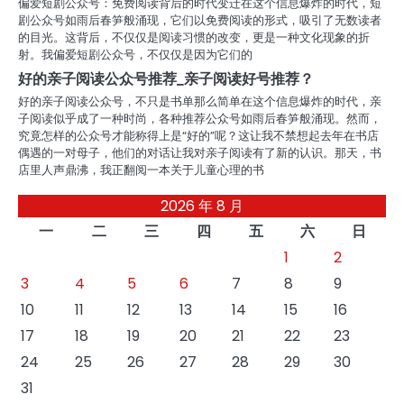
偏爱短剧公众号：免费阅读背后的时代变迁在这个信息爆炸的时代，短
剧公众号如雨后春笋般涌现，它们以免费阅读的形式，吸引了无数读者
的目光。这背后，不仅仅是阅读习惯的改变，更是一种文化现象的折
射。我偏爱短剧公众号，不仅仅是因为它们的
好的亲子阅读公众号推荐_亲子阅读好号推荐？
好的亲子阅读公众号，不只是书单那么简单在这个信息爆炸的时代，亲
子阅读似乎成了一种时尚，各种推荐公众号如雨后春笋般涌现。然而，
究竟怎样的公众号才能称得上是“好的”呢？这让我不禁想起去年在书店
偶遇的一对母子，他们的对话让我对亲子阅读有了新的认识。那天，书
店里人声鼎沸，我正翻阅一本关于儿童心理的书
2026 年 8 月
一
二
三
四
五
六
日
1
2
3
4
5
6
7
8
9
10
11
12
13
14
15
16
17
18
19
20
21
22
23
24
25
26
27
28
29
30
31