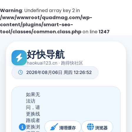
Warning
: Undefined array key 2 in
/www/wwwroot/quadmag.com/wp-
content/plugins/smart-seo-
tool/classes/common.class.php
on line
1247