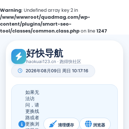
Warning
: Undefined array key 2 in
/www/wwwroot/quadmag.com/wp-
content/plugins/smart-seo-
tool/classes/common.class.php
on line
1247