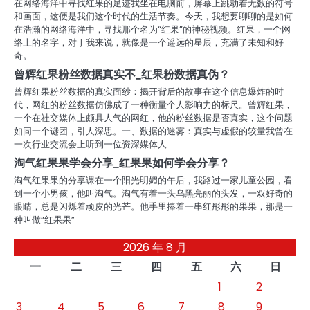
在网络海洋中寻找红果的足迹我坐在电脑前，屏幕上跳动着无数的符号
和画面，这便是我们这个时代的生活节奏。今天，我想要聊聊的是如何
在浩瀚的网络海洋中，寻找那个名为“红果”的神秘视频。红果，一个网
络上的名字，对于我来说，就像是一个遥远的星辰，充满了未知和好
奇。
曾辉红果粉丝数据真实不_红果粉数据真伪？
曾辉红果粉丝数据的真实面纱：揭开背后的故事在这个信息爆炸的时
代，网红的粉丝数据仿佛成了一种衡量个人影响力的标尺。曾辉红果，
一个在社交媒体上颇具人气的网红，他的粉丝数据是否真实，这个问题
如同一个谜团，引人深思。一、数据的迷雾：真实与虚假的较量我曾在
一次行业交流会上听到一位资深媒体人
淘气红果果学会分享_红果果如何学会分享？
淘气红果果的分享课在一个阳光明媚的午后，我路过一家儿童公园，看
到一个小男孩，他叫淘气。淘气有着一头乌黑亮丽的头发，一双好奇的
眼睛，总是闪烁着顽皮的光芒。他手里捧着一串红彤彤的果果，那是一
种叫做“红果果”
2026 年 8 月
一
二
三
四
五
六
日
1
2
3
4
5
6
7
8
9