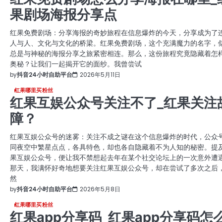
果剧场海报分享点
红果免费剧场：分享海报的奇妙旅程在信息爆炸的今天，分享成为了
人与人、文化与文化的桥梁。红果免费剧场，这个充满魔力的名字，
总是与神秘的海报分享之旅紧密相连。那么，这份旅程究竟隐藏着怎
奥秘？让我们一起揭开它的面纱。我曾尝试
by
抖音24小时自助平台
2026年5月11日
红果哪里买粉丝
红果互娱公众号关注不了_红果关注
障？
红果互娱公众号的迷雾：关注不成之谜在这个信息爆炸的时代，公众
同夜空中繁星点点，各具特色，却也各自隐藏着不为人知的秘密。提
果互娱公众号，便让我不禁想起去年在某个社交论坛上的一次意外遭
那天，我满怀好奇地想要关注红果互娱公众号，却在尝试了多次之后
然
by
抖音24小时自助平台
2026年5月8日
红果哪里买粉丝
红果app分享码_红果app分享码怎