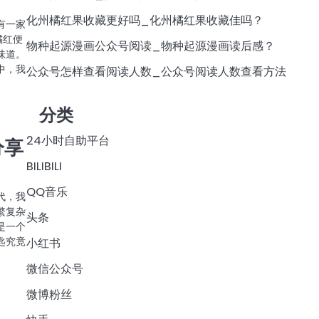
化州橘红果收藏更好吗_化州橘红果收藏佳吗？
有一家
橘红便
物种起源漫画公众号阅读_物种起源漫画读后感？
味道。
中，我
公众号怎样查看阅读人数_公众号阅读人数查看方法
分类
24小时自助平台
分享
BILIBILI
QQ音乐
代，我
繁复杂
头条
是一个
匙究竟
小红书
微信公众号
微博粉丝