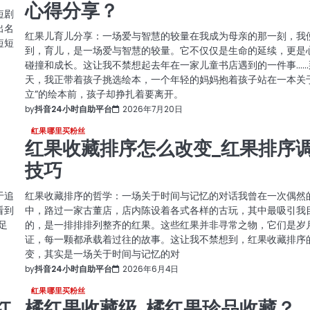
心得分享？
短剧
出名
红果儿育儿分享：一场爱与智慧的较量在我成为母亲的那一刻，我
短短
到，育儿，是一场爱与智慧的较量。它不仅仅是生命的延续，更是
碰撞和成长。这让我不禁想起去年在一家儿童书店遇到的一件事……
天，我正带着孩子挑选绘本，一个年轻的妈妈抱着孩子站在一本关于
立”的绘本前，孩子却挣扎着要离开。
by
抖音24小时自助平台
2026年7月20日
红果哪里买粉丝
红果收藏排序怎么改变_红果排序
技巧
于追
红果收藏排序的哲学：一场关于时间与记忆的对话我曾在一次偶然
看到
中，路过一家古董店，店内陈设着各式各样的古玩，其中最吸引我
足
的，是一排排排列整齐的红果。这些红果并非寻常之物，它们是岁
证，每一颗都承载着过往的故事。这让我不禁想到，红果收藏排序
变，其实是一场关于时间与记忆的对
by
抖音24小时自助平台
2026年6月4日
红果哪里买粉丝
红
橘红果收藏级_橘红果珍品收藏？