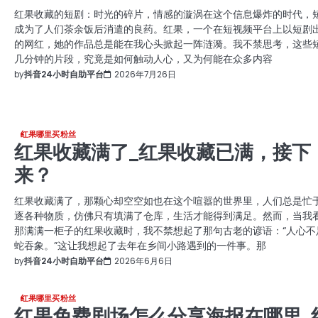
红果收藏的短剧：时光的碎片，情感的漩涡在这个信息爆炸的时代，
成为了人们茶余饭后消遣的良药。红果，一个在短视频平台上以短剧
的网红，她的作品总是能在我心头掀起一阵涟漪。我不禁思考，这些
几分钟的片段，究竟是如何触动人心，又为何能在众多内容
by
抖音24小时自助平台
2026年7月26日
红果哪里买粉丝
红果收藏满了_红果收藏已满，接下
来？
红果收藏满了，那颗心却空空如也在这个喧嚣的世界里，人们总是忙
逐各种物质，仿佛只有填满了仓库，生活才能得到满足。然而，当我
那满满一柜子的红果收藏时，我不禁想起了那句古老的谚语：“人心不
蛇吞象。”这让我想起了去年在乡间小路遇到的一件事。那
by
抖音24小时自助平台
2026年6月6日
红果哪里买粉丝
红果免费剧场怎么分享海报在哪里_