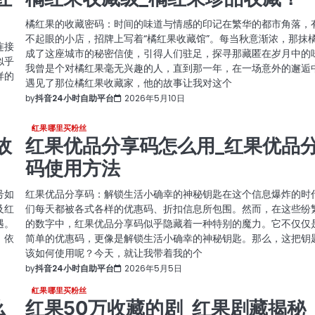
橘红果的收藏密码：时间的味道与情感的印记在繁华的都市角落，
不起眼的小店，招牌上写着“橘红果收藏馆”。每当秋意渐浓，那抹
连接
成了这座城市的秘密信使，引得人们驻足，探寻那藏匿在岁月中的
似乎
我曾是个对橘红果毫无兴趣的人，直到那一年，在一场意外的邂逅
样的
遇见了那位橘红果收藏家，他的故事让我对这个
by
抖音24小时自助平台
2026年5月10日
红果哪里买粉丝
故
红果优品分享码怎么用_红果优品
码使用方法
号如
红果优品分享码：解锁生活小确幸的神秘钥匙在这个信息爆炸的时
及红
们每天都被各式各样的优惠码、折扣信息所包围。然而，在这些纷
遇。
的数字中，红果优品分享码似乎隐藏着一种特别的魔力。它不仅仅
，依
简单的优惠码，更像是解锁生活小确幸的神秘钥匙。那么，这把钥
该如何使用呢？今天，就让我带着我的个
by
抖音24小时自助平台
2026年5月5日
红果哪里买粉丝
么
红果50万收藏的剧_红果剧藏揭秘