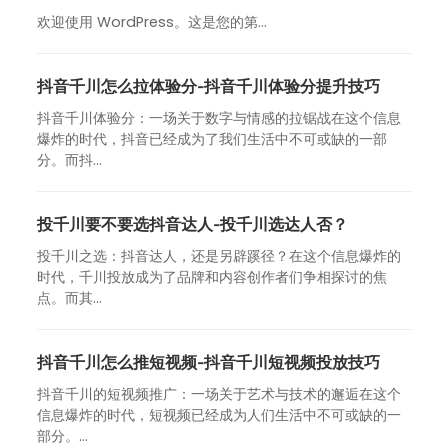
欢迎使用 WordPress。这是您的第…
抖音千川怎么拉体验分-抖音千川体验分提升技巧
抖音千川体验分：一场关于数字与情感的拉锯战在这个信息
爆炸的时代，抖音已经成为了我们生活中不可或缺的一部
分。而抖...
投千川要不要选抖音达人-投千川选达人否？
投千川之选：抖音达人，还是另辟蹊径？在这个信息爆炸的
时代，千川投放成为了品牌和内容创作者们争相探讨的焦
点。而其...
抖音千川怎么推短视频-抖音千川短视频投放技巧
抖音千川的短视频推广：一场关于艺术与技术的邂逅在这个
信息爆炸的时代，短视频已经成为人们生活中不可或缺的一
部分。...