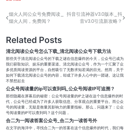
烟火人间公众号免费阅读_
抖音引流神器V3.0版本_抖
文
烟火人间，免费阅？
音V3.0引流新攻略？
章
导
Related Posts
航
清北阅读公众号怎么下载_清北阅读公众号下载方法
那些关于清北阅读公众号的下载之谜在信息爆炸的今天，公众号已成为
我们获取知识、娱乐的重要渠道。清北阅读公众号，作为一个汇聚了众
多优质阅读资源的平台，自然吸引了无数求知若渴的目光。然而，关于
如何下载清北阅读公众号的内容，却成了许多人心中的一团谜。这让我
不禁想起去
公众号阅读量的ip可以查到吗_公众号阅读IP可追溯？
那些隐藏在屏幕后的秘密：公众号阅读量的IP之谜在这个信息爆炸的时
代，公众号已经成为了许多人获取信息、分享观点的重要平台。而公众
号的阅读量，无疑是衡量其影响力的重要指标。那么，问题来了：公众
号阅读量的IP可以查到吗？这个问题，
合二为一阅读答案公众号_合二为一读答号外
在文字的海洋中，寻找合二为一的答案在这个信息爆炸的时代，我们每