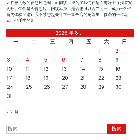
天都被无数的信息所包围，而阅读，成为了我们在这个海洋中寻找答案
的舟。但你是否曾想过，阅读本身，是否也可以合二为一，成为一种全
新的体验？这让我不禁想起去年在一家书店的角落里，偶遇的一位老
者，他手中的那
2026 年 8 月
一
二
三
四
五
六
日
1
2
3
4
5
6
7
8
9
10
11
12
13
14
15
16
17
18
19
20
21
22
23
24
25
26
27
28
29
30
31
« 7 月
搜
索：