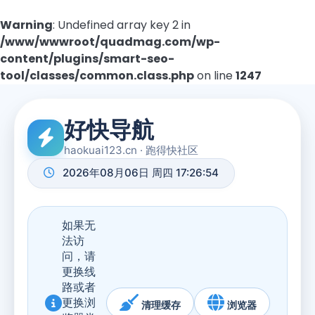
Warning
: Undefined array key 2 in
/www/wwwroot/quadmag.com/wp-
content/plugins/smart-seo-
tool/classes/common.class.php
on line
1247