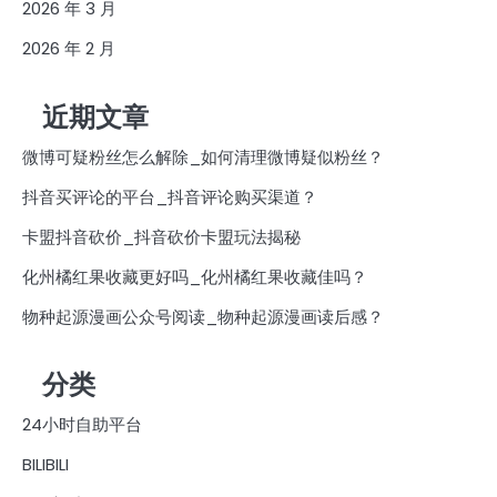
2026 年 3 月
2026 年 2 月
近期文章
微博可疑粉丝怎么解除_如何清理微博疑似粉丝？
抖音买评论的平台_抖音评论购买渠道？
卡盟抖音砍价_抖音砍价卡盟玩法揭秘
化州橘红果收藏更好吗_化州橘红果收藏佳吗？
物种起源漫画公众号阅读_物种起源漫画读后感？
分类
24小时自助平台
BILIBILI