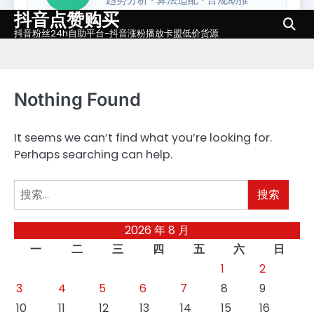
抖音点赞购买
Skip
to
抖音粉丝24h自助平台-抖音涨粉播放卡盟低价货源
content
Nothing Found
It seems we can’t find what you’re looking for.
Perhaps searching can help.
搜
索：
2026 年 8 月
一
二
三
四
五
六
日
1
2
3
4
5
6
7
8
9
10
11
12
13
14
15
16