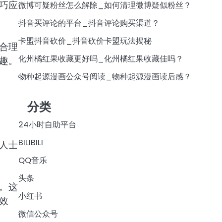
巧应
微博可疑粉丝怎么解除_如何清理微博疑似粉丝？
抖音买评论的平台_抖音评论购买渠道？
卡盟抖音砍价_抖音砍价卡盟玩法揭秘
合理
化州橘红果收藏更好吗_化州橘红果收藏佳吗？
趣。
物种起源漫画公众号阅读_物种起源漫画读后感？
分类
24小时自助平台
BILIBILI
人士
QQ音乐
头条
。这
小红书
效
微信公众号