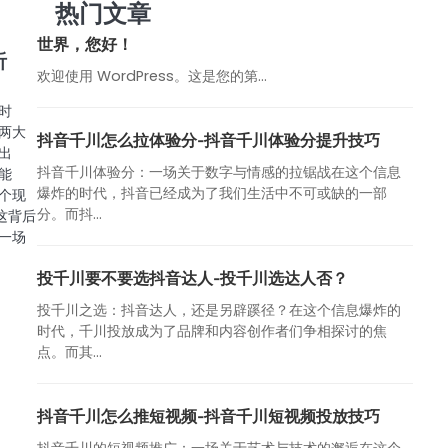
热门文章
世界，您好！
听
欢迎使用 WordPress。这是您的第…
时
两大
抖音千川怎么拉体验分-抖音千川体验分提升技巧
出
抖音千川体验分：一场关于数字与情感的拉锯战在这个信息
能
爆炸的时代，抖音已经成为了我们生活中不可或缺的一部
个现
分。而抖...
这背后
一场
投千川要不要选抖音达人-投千川选达人否？
投千川之选：抖音达人，还是另辟蹊径？在这个信息爆炸的
时代，千川投放成为了品牌和内容创作者们争相探讨的焦
点。而其...
抖音千川怎么推短视频-抖音千川短视频投放技巧
抖音千川的短视频推广：一场关于艺术与技术的邂逅在这个