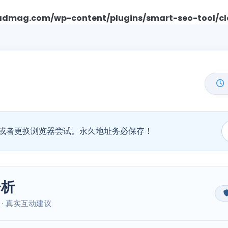
mag.com/wp-content/plugins/smart-seo-tool/cl