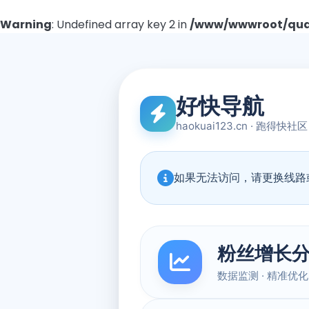
Warning
: Undefined array key 2 in
/www/wwwroot/quad