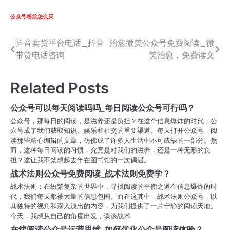
公众号粉丝怎么买
抖音卖货平台电话_抖音
治愈微笑公众号免费阅读_微
文
带货电话咨询
笑治愈，免费读文
章
导
Related Posts
航
公众号可以每天阅读吗吗_每日阅读公众号可行吗？
公众号，那每日的阅读，是滋养还是负担？在这个信息爆炸的时代，公
众号成了我们获取知识、娱乐和社交的重要渠道。每天打开公众号，阅
读那些精心编辑的文章，仿佛成了许多人生活中不可或缺的一部分。然
而，这种每日阅读的习惯，究竟是对我们的滋养，还是一种无形的负
担？这让我不禁想起去年在图书馆的一次偶遇。
战术法则公众号免费阅读_战术法则免费学？
战术法则：在纷繁复杂的世界中，寻找阅读的平衡之道在信息爆炸的时
代，我们每天都被大量的信息包围。而在这其中，战术法则公众号，以
其独特的视角和深入浅出的内容，为我们提供了一片宁静的阅读天地。
今天，我想从自己的角度出发，谈谈战术
在线阅读公众号运营思维_如何优化公众号阅读体验？