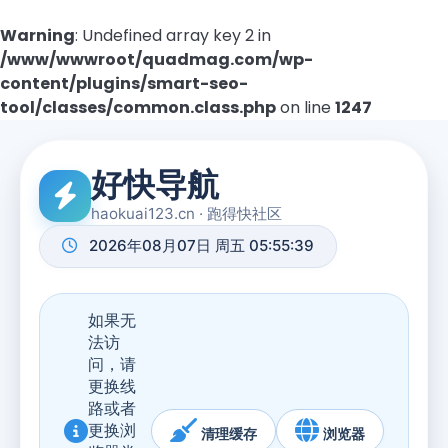
Warning
: Undefined array key 2 in
/www/wwwroot/quadmag.com/wp-
content/plugins/smart-seo-
tool/classes/common.class.php
on line
1247