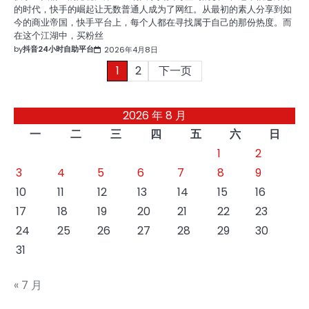
的时代，快手的崛起让无数普通人成为了网红。从最初的素人分享到如
今的商业帝国，快手平台上，每个人都在寻找属于自己的那份热度。而
在这个江湖中，买粉丝
by
抖音24小时自助平台
2026年4月8日
文
1
2
下一页
章
2026 年 8 月
分
一
二
三
四
五
六
日
页
1
2
3
4
5
6
7
8
9
10
11
12
13
14
15
16
17
18
19
20
21
22
23
24
25
26
27
28
29
30
31
« 7 月