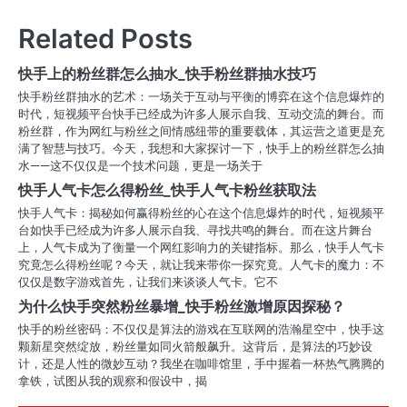
导
Related Posts
航
快手上的粉丝群怎么抽水_快手粉丝群抽水技巧
快手粉丝群抽水的艺术：一场关于互动与平衡的博弈在这个信息爆炸的
时代，短视频平台快手已经成为许多人展示自我、互动交流的舞台。而
粉丝群，作为网红与粉丝之间情感纽带的重要载体，其运营之道更是充
满了智慧与技巧。今天，我想和大家探讨一下，快手上的粉丝群怎么抽
水——这不仅仅是一个技术问题，更是一场关于
快手人气卡怎么得粉丝_快手人气卡粉丝获取法
快手人气卡：揭秘如何赢得粉丝的心在这个信息爆炸的时代，短视频平
台如快手已经成为许多人展示自我、寻找共鸣的舞台。而在这片舞台
上，人气卡成为了衡量一个网红影响力的关键指标。那么，快手人气卡
究竟怎么得粉丝呢？今天，就让我来带你一探究竟。人气卡的魔力：不
仅仅是数字游戏首先，让我们来谈谈人气卡。它不
为什么快手突然粉丝暴增_快手粉丝激增原因探秘？
快手的粉丝密码：不仅仅是算法的游戏在互联网的浩瀚星空中，快手这
颗新星突然绽放，粉丝量如同火箭般飙升。这背后，是算法的巧妙设
计，还是人性的微妙互动？我坐在咖啡馆里，手中握着一杯热气腾腾的
拿铁，试图从我的观察和假设中，揭