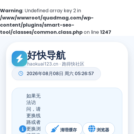
Warning
: Undefined array key 2 in
/www/wwwroot/quadmag.com/wp-
content/plugins/smart-seo-
tool/classes/common.class.php
on line
1247