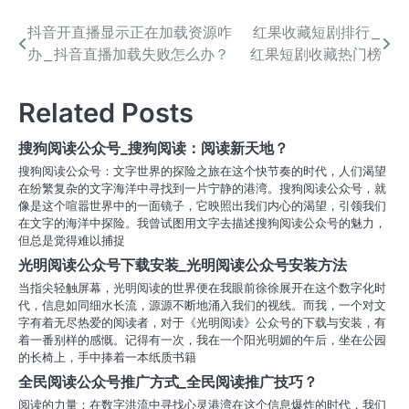
抖音开直播显示正在加载资源咋
红果收藏短剧排行_
文
办_抖音直播加载失败怎么办？
红果短剧收藏热门榜
章
导
Related Posts
航
搜狗阅读公众号_搜狗阅读：阅读新天地？
搜狗阅读公众号：文字世界的探险之旅在这个快节奏的时代，人们渴望
在纷繁复杂的文字海洋中寻找到一片宁静的港湾。搜狗阅读公众号，就
像是这个喧嚣世界中的一面镜子，它映照出我们内心的渴望，引领我们
在文字的海洋中探险。我曾试图用文字去描述搜狗阅读公众号的魅力，
但总是觉得难以捕捉
光明阅读公众号下载安装_光明阅读公众号安装方法
当指尖轻触屏幕，光明阅读的世界便在我眼前徐徐展开在这个数字化时
代，信息如同细水长流，源源不断地涌入我们的视线。而我，一个对文
字有着无尽热爱的阅读者，对于《光明阅读》公众号的下载与安装，有
着一番别样的感慨。记得有一次，我在一个阳光明媚的午后，坐在公园
的长椅上，手中捧着一本纸质书籍
全民阅读公众号推广方式_全民阅读推广技巧？
阅读的力量：在数字洪流中寻找心灵港湾在这个信息爆炸的时代，我们