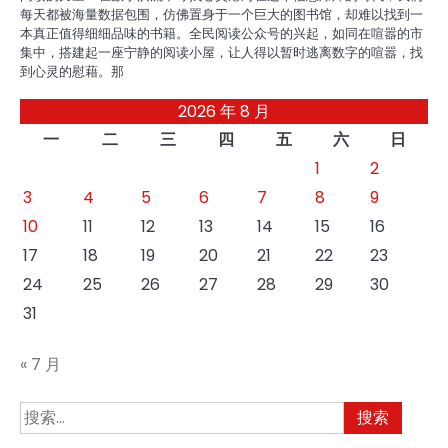
每天都被海量数据包围，仿佛置身于一个巨大的图书馆，却难以找到一
本真正值得细细品味的书籍。全民阅读公众号的兴起，如同在喧嚣的市
集中，搭建起一座宁静的阅读小屋，让人得以暂时逃离数字的喧嚣，找
到心灵的慰藉。那
2026 年 8 月
一
二
三
四
五
六
日
1
2
3
4
5
6
7
8
9
10
11
12
13
14
15
16
17
18
19
20
21
22
23
24
25
26
27
28
29
30
31
« 7 月
搜
索：