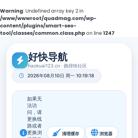
Warning
: Undefined array key 2 in
/www/wwwroot/quadmag.com/wp-
content/plugins/smart-seo-
tool/classes/common.class.php
on line
1247