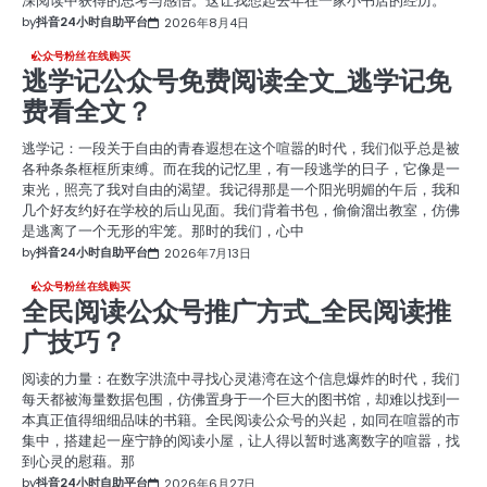
深阅读中获得的思考与感悟。这让我想起去年在一家小书店的经历。
by
抖音24小时自助平台
2026年8月4日
公众号粉丝在线购买
逃学记公众号免费阅读全文_逃学记免
费看全文？
逃学记：一段关于自由的青春遐想在这个喧嚣的时代，我们似乎总是被
各种条条框框所束缚。而在我的记忆里，有一段逃学的日子，它像是一
束光，照亮了我对自由的渴望。我记得那是一个阳光明媚的午后，我和
几个好友约好在学校的后山见面。我们背着书包，偷偷溜出教室，仿佛
是逃离了一个无形的牢笼。那时的我们，心中
by
抖音24小时自助平台
2026年7月13日
公众号粉丝在线购买
全民阅读公众号推广方式_全民阅读推
广技巧？
阅读的力量：在数字洪流中寻找心灵港湾在这个信息爆炸的时代，我们
每天都被海量数据包围，仿佛置身于一个巨大的图书馆，却难以找到一
本真正值得细细品味的书籍。全民阅读公众号的兴起，如同在喧嚣的市
集中，搭建起一座宁静的阅读小屋，让人得以暂时逃离数字的喧嚣，找
到心灵的慰藉。那
by
抖音24小时自助平台
2026年6月27日