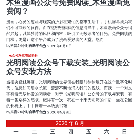
木鱼漫画公众号免费阅读_木鱼漫画免
费阅？
漫画，心灵的慰藉与现实的折射在繁忙的都市生活中，手机屏幕成为我
们不可或缺的伙伴。而在这密密麻麻的信息海洋中，木鱼漫画公众号悄
然兴起，以其独特的风格和内容，吸引了无数读者的目光。免费阅读的
门槛，更是让这个平台成为了漫画爱好者的天堂。然而
by
抖音24小时自助平台
2026年6月6日
公众号粉丝在线购买
光明阅读公众号下载安装_光明阅读公
众号安装方法
当指尖轻触屏幕，光明阅读的世界便在我眼前徐徐展开在这个数字化时
代，信息如同细水长流，源源不断地涌入我们的视线。而我，一个对文
字有着无尽热爱的阅读者，对于《光明阅读》公众号的下载与安装，有
着一番别样的感慨。记得有一次，我在一个阳光明媚的午后，坐在公园
的长椅上，手中捧着一本纸质书籍
by
抖音24小时自助平台
2026年5月9日
2026 年 8 月
一
二
三
四
五
六
日