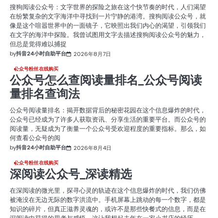
搜狗阅读公众号：文字世界的探险之旅在这个快节奏的时代，人们渴望
在纷繁复杂的文字海洋中寻找到一片宁静的港湾。搜狗阅读公众号，就
像是这个喧嚣世界中的一面镜子，它映照出我们内心的渴望，引领我们
在文字的海洋中探险。我曾试图用文字去描述搜狗阅读公众号的魅力，
但总是觉得难以捕捉
by
抖音24小时自助平台
2026年8月7日
公众号粉丝在线购买
公众号怎么查阅读量排名_公众号阅读
量排名查询法
公众号阅读量排名：揭开数据背后的秘密花园在这个信息爆炸的时代，
公众号已经成为了许多人获取资讯、分享生活的重要平台。而公众号的
阅读量，无疑成为了衡量一个公众号受欢迎程度的重要指标。那么，如
何查看公众号的阅
by
抖音24小时自助平台
2026年8月4日
公众号粉丝在线购买
深阅读公众号_深读精选
在深阅读的微光里，探寻心灵的轨迹在这个信息爆炸的时代，我们仿佛
被淹没在无边无际的数字洪流中。手机屏幕上跳动的每一个数字，都是
知识的碎片，但真正滋养灵魂的，或许不是那些快餐式的信息，而是在