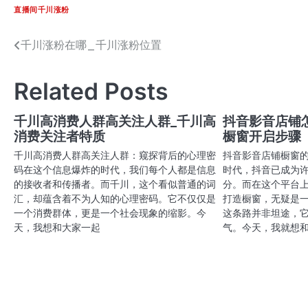
直播间千川涨粉
千川涨粉在哪_千川涨粉位置
文
章
Related Posts
导
航
千川高消费人群高关注人群_千川高
抖音影音店铺
消费关注者特质
橱窗开启步骤
千川高消费人群高关注人群：窥探背后的心理密
抖音影音店铺橱窗
码在这个信息爆炸的时代，我们每个人都是信息
时代，抖音已成为
的接收者和传播者。而千川，这个看似普通的词
分。而在这个平台
汇，却蕴含着不为人知的心理密码。它不仅仅是
打造橱窗，无疑是
一个消费群体，更是一个社会现象的缩影。今
这条路并非坦途，
天，我想和大家一起
气。今天，我就想