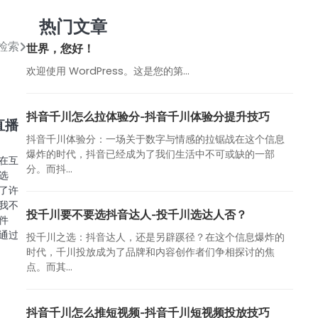
热门文章
检索
世界，您好！
欢迎使用 WordPress。这是您的第…
抖音千川怎么拉体验分-抖音千川体验分提升技巧
直播
抖音千川体验分：一场关于数字与情感的拉锯战在这个信息
爆炸的时代，抖音已经成为了我们生活中不可或缺的一部
在互
分。而抖...
选
了许
我不
投千川要不要选抖音达人-投千川选达人否？
件
通过
投千川之选：抖音达人，还是另辟蹊径？在这个信息爆炸的
时代，千川投放成为了品牌和内容创作者们争相探讨的焦
点。而其...
抖音千川怎么推短视频-抖音千川短视频投放技巧