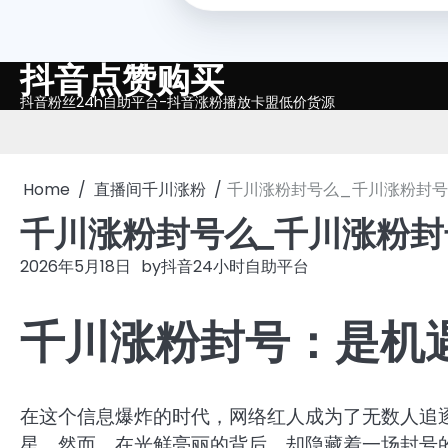
抖音点赞购买
Skip
to
抖音粉丝24h自助平台-抖音涨粉播放卡盟低价货源
content
Home
直播间千川涨粉
千川涨粉封号么_千川涨粉封
千川涨粉封号么_千川涨粉
2026年5月18日
by
抖音24小时自助平台
千川涨粉封号：是机
在这个信息爆炸的时代，网络红人成为了无数人追
星。然而，在光鲜亮丽的背后，却隐藏着一场封号