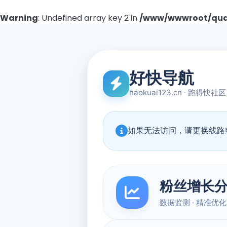
Warning
: Undefined array key 2 in
/www/wwwroot/quad