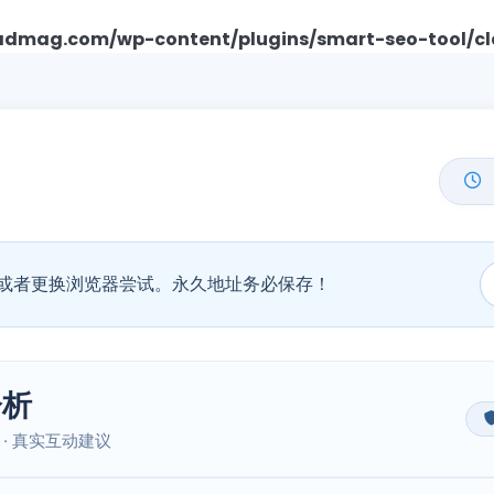
mag.com/wp-content/plugins/smart-seo-tool/cl