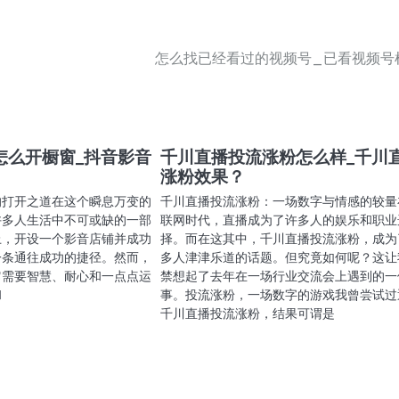
怎么找已经看过的视频号_已看视频号
怎么开橱窗_抖音影音
千川直播投流涨粉怎么样_千川
涨粉效果？
的打开之道在这个瞬息万变的
千川直播投流涨粉：一场数字与情感的较量
许多人生活中不可或缺的一部
联网时代，直播成为了许多人的娱乐和职业
上，开设一个影音店铺并成功
择。而在这其中，千川直播投流涨粉，成为
一条通往成功的捷径。然而，
多人津津乐道的话题。但究竟如何呢？这让
它需要智慧、耐心和一点点运
禁想起了去年在一场行业交流会上遇到的一
和
事。投流涨粉，一场数字的游戏我曾尝试过
千川直播投流涨粉，结果可谓是