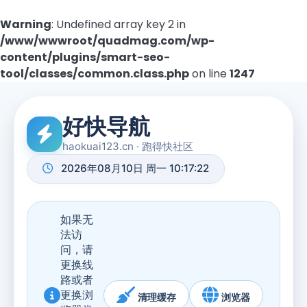
Warning
: Undefined array key 2 in
/www/wwwroot/quadmag.com/wp-
content/plugins/smart-seo-
tool/classes/common.class.php
on line
1247