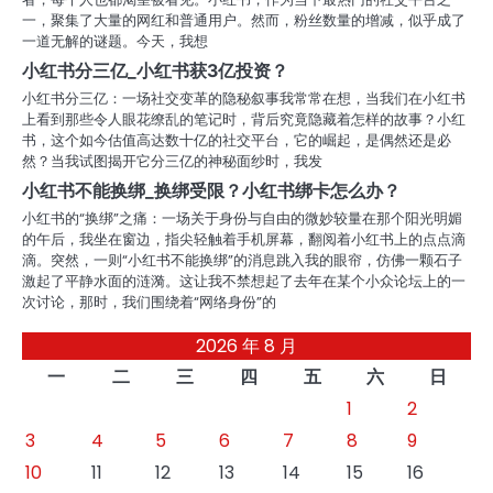
一，聚集了大量的网红和普通用户。然而，粉丝数量的增减，似乎成了
一道无解的谜题。今天，我想
小红书分三亿_小红书获3亿投资？
小红书分三亿：一场社交变革的隐秘叙事我常常在想，当我们在小红书
上看到那些令人眼花缭乱的笔记时，背后究竟隐藏着怎样的故事？小红
书，这个如今估值高达数十亿的社交平台，它的崛起，是偶然还是必
然？当我试图揭开它分三亿的神秘面纱时，我发
小红书不能换绑_换绑受限？小红书绑卡怎么办？
小红书的“换绑”之痛：一场关于身份与自由的微妙较量在那个阳光明媚
的午后，我坐在窗边，指尖轻触着手机屏幕，翻阅着小红书上的点点滴
滴。突然，一则“小红书不能换绑”的消息跳入我的眼帘，仿佛一颗石子
激起了平静水面的涟漪。这让我不禁想起了去年在某个小众论坛上的一
次讨论，那时，我们围绕着“网络身份”的
2026 年 8 月
一
二
三
四
五
六
日
1
2
3
4
5
6
7
8
9
10
11
12
13
14
15
16