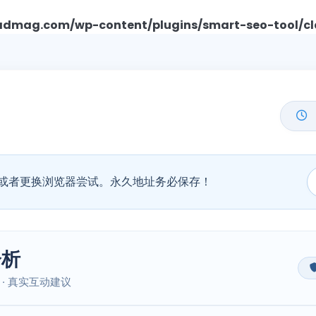
mag.com/wp-content/plugins/smart-seo-tool/cl