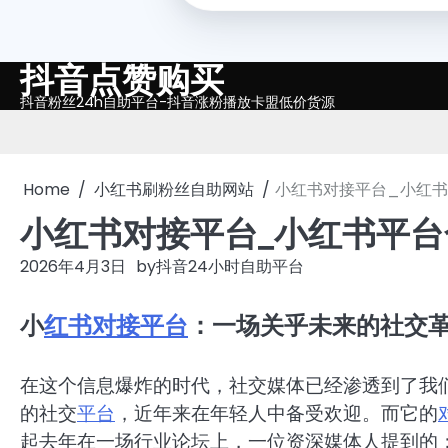
抖音点赞购买
Skip
to
抖音粉丝24h自助平台-抖音涨粉播放卡盟低价货源
content
Home
小红书刷粉丝自助网站
小红书对接平台_小红
小红书对接平台_小红书平台
2026年4月3日
by
抖音24小时自助平台
小
红书
对接
平台
：一场关乎未来的社交
在这个信息爆炸的时代，社交媒体已经渗透到了我
的社交
平台
，近年来在年轻人中备受欢迎。而它的
起去年在一场行业论坛上，一位资深媒体人提到的：