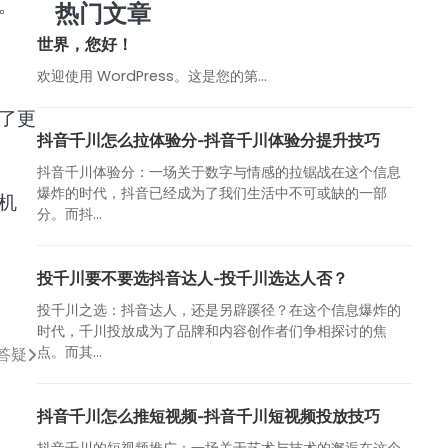
。
热门文章
世界，您好！
欢迎使用 WordPress。这是您的第…
了更
抖音千川怎么拉体验分-抖音千川体验分提升技巧
抖音千川体验分：一场关于数字与情感的拉锯战在这个信息
爆炸的时代，抖音已经成为了我们生活中不可或缺的一部
机
分。而抖...
投千川要不要选抖音达人-投千川选达人否？
投千川之选：抖音达人，还是另辟蹊径？在这个信息爆炸的
时代，千川投放成为了品牌和内容创作者们争相探讨的焦
点。而其...
答疑
抖音千川怎么推短视频-抖音千川短视频投放技巧
抖音千川的短视频推广：一场关于艺术与技术的邂逅在这个