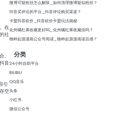
微博可疑粉丝怎么解除_如何清理微博疑似粉丝？
抖音买评论的平台_抖音评论购买渠道？
卡盟抖音砍价_抖音砍价卡盟玩法揭秘
。在
化州橘红果收藏更好吗_化州橘红果收藏佳吗？
的社
物种起源漫画公众号阅读_物种起源漫画读后感？
分类
合。
抖音
24小时自助平台
BILIBILI
QQ音乐
容引
头条
存空
小红书
微信公众号