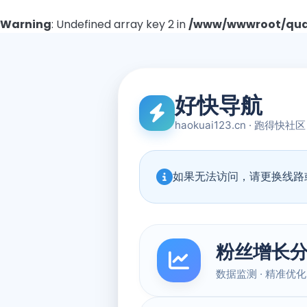
Warning
: Undefined array key 2 in
/www/wwwroot/quad