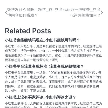
微博发什么最吸引粉丝_微
抖音代运营一般收费_抖音
文
博内容如何吸粉？
代运营价格如何？
章
导
Related Posts
航
小红书也能赚钱吗现在_小红书赚钱可能吗？
小红书：不只是分享，更是商机在这个信息爆炸的时代，社交媒体已经
成为我们生活的一部分。小红书，一个以分享生活方式为主打的平台，
逐渐演变成为了一个新的赚钱风口。那么，小红书真的能赚钱吗？这让
我不禁想起去年在一场行业论坛上听到
小红书平台流量变现标准_流量变现秘籍揭秘？
小红书平台流量变现：一场关于“心”的旅程在这个信息爆炸的时代，每
个人都是传播者，也是接受者。小红书，这个以分享生活方式为主的平
台，成为了无数网红的聚集地。而流量变现，成了这些网红们共同追求
的目标。然而，在这条道路上，我们是否真的找到了通往成功的金钥
匙？或许，答案并不那么简单
小红书上没有买家评论_小红书评论之谜？
小红书上的评论，无声的诉说在这个信息爆炸的时代，社交媒体已成为
我们生活的一部分。小红书，这个以分享生活、记录美好为主旨的平