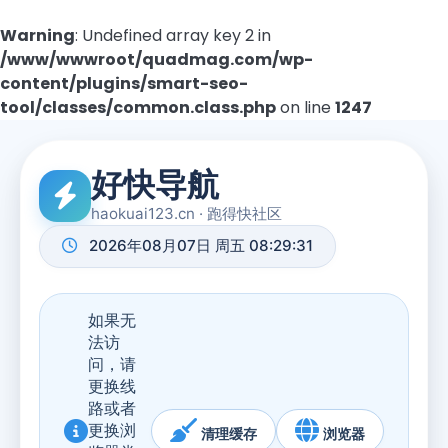
Warning
: Undefined array key 2 in
/www/wwwroot/quadmag.com/wp-
content/plugins/smart-seo-
tool/classes/common.class.php
on line
1247