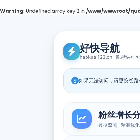
Warning
: Undefined array key 2 in
/www/wwwroot/quad