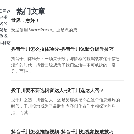
热门文章
联网这
寻求
世界，您好！
名的
欢迎使用 WordPress。这是您的第…
疑是
位深
聊聊这
抖音千川怎么拉体验分-抖音千川体验分提升技巧
抖音千川体验分：一场关于数字与情感的拉锯战在这个信息
爆炸的时代，抖音已经成为了我们生活中不可或缺的一部
分。而抖...
投千川要不要选抖音达人-投千川选达人否？
投千川之选：抖音达人，还是另辟蹊径？在这个信息爆炸的
时代，千川投放成为了品牌和内容创作者们争相探讨的焦
点。而其...
抖音千川怎么推短视频-抖音千川短视频投放技巧