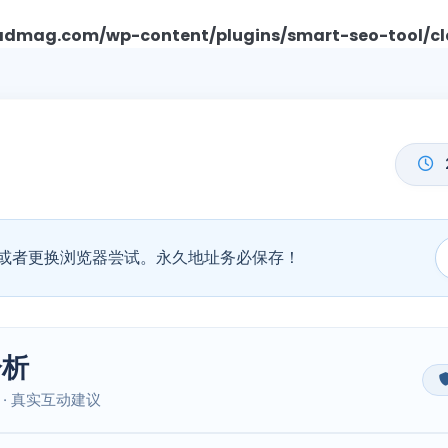
mag.com/wp-content/plugins/smart-seo-tool/cl