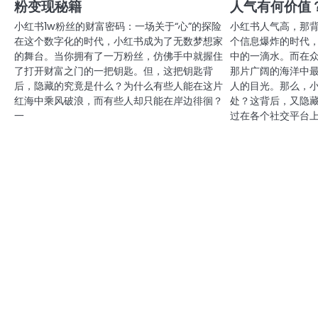
粉变现秘籍
人气有何价值
小红书1w粉丝的财富密码：一场关于“心”的探险
小红书人气高，那
在这个数字化的时代，小红书成为了无数梦想家
个信息爆炸的时代
的舞台。当你拥有了一万粉丝，仿佛手中就握住
中的一滴水。而在
了打开财富之门的一把钥匙。但，这把钥匙背
那片广阔的海洋中
后，隐藏的究竟是什么？为什么有些人能在这片
人的目光。那么，
红海中乘风破浪，而有些人却只能在岸边徘徊？
处？这背后，又隐
一
过在各个社交平台