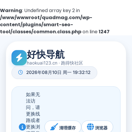
Warning
: Undefined array key 2 in
/www/wwwroot/quadmag.com/wp-
content/plugins/smart-seo-
tool/classes/common.class.php
on line
1247