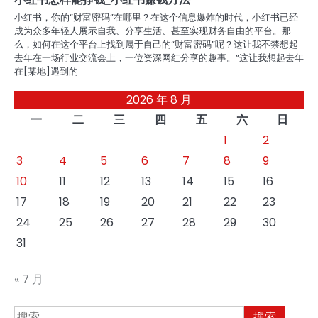
小红书，你的“财富密码”在哪里？在这个信息爆炸的时代，小红书已经
成为众多年轻人展示自我、分享生活、甚至实现财务自由的平台。那
么，如何在这个平台上找到属于自己的“财富密码”呢？这让我不禁想起
去年在一场行业交流会上，一位资深网红分享的趣事。“这让我想起去年
在[某地]遇到的
2026 年 8 月
一
二
三
四
五
六
日
1
2
3
4
5
6
7
8
9
10
11
12
13
14
15
16
17
18
19
20
21
22
23
24
25
26
27
28
29
30
31
« 7 月
搜