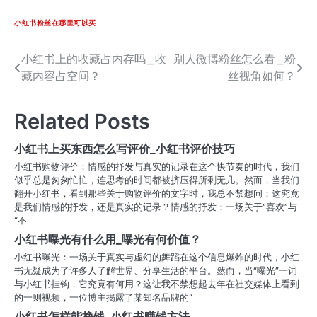
小红书粉丝在哪里可以买
小红书上的收藏占内存吗_收
别人微博粉丝怎么看_粉
文
藏内容占空间？
丝视角如何？
章
导
Related Posts
航
小红书上买东西怎么写评价_小红书评价技巧
小红书购物评价：情感的抒发与真实的记录在这个快节奏的时代，我们
似乎总是匆匆忙忙，连思考的时间都被挤压得所剩无几。然而，当我们
翻开小红书，看到那些关于购物评价的文字时，我总不禁想问：这究竟
是我们情感的抒发，还是真实的记录？情感的抒发：一场关于“喜欢”与
“不
小红书曝光有什么用_曝光有何价值？
小红书曝光：一场关于真实与虚幻的舞蹈在这个信息爆炸的时代，小红
书无疑成为了许多人了解世界、分享生活的平台。然而，当“曝光”一词
与小红书挂钩，它究竟有何用？这让我不禁想起去年在社交媒体上看到
的一则视频，一位博主揭露了某知名品牌的“
小红书怎样能挣钱_小红书赚钱方法