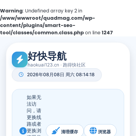
Warning
: Undefined array key 2 in
/www/wwwroot/quadmag.com/wp-
content/plugins/smart-seo-
tool/classes/common.class.php
on line
1247