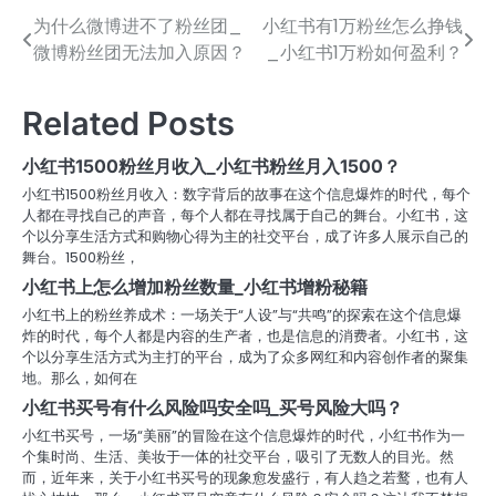
为什么微博进不了粉丝团_
小红书有1万粉丝怎么挣钱
文
微博粉丝团无法加入原因？
_小红书1万粉如何盈利？
章
导
Related Posts
航
小红书1500粉丝月收入_小红书粉丝月入1500？
小红书1500粉丝月收入：数字背后的故事在这个信息爆炸的时代，每个
人都在寻找自己的声音，每个人都在寻找属于自己的舞台。小红书，这
个以分享生活方式和购物心得为主的社交平台，成了许多人展示自己的
舞台。1500粉丝，
小红书上怎么增加粉丝数量_小红书增粉秘籍
小红书上的粉丝养成术：一场关于“人设”与“共鸣”的探索在这个信息爆
炸的时代，每个人都是内容的生产者，也是信息的消费者。小红书，这
个以分享生活方式为主打的平台，成为了众多网红和内容创作者的聚集
地。那么，如何在
小红书买号有什么风险吗安全吗_买号风险大吗？
小红书买号，一场“美丽”的冒险在这个信息爆炸的时代，小红书作为一
个集时尚、生活、美妆于一体的社交平台，吸引了无数人的目光。然
而，近年来，关于小红书买号的现象愈发盛行，有人趋之若鹜，也有人