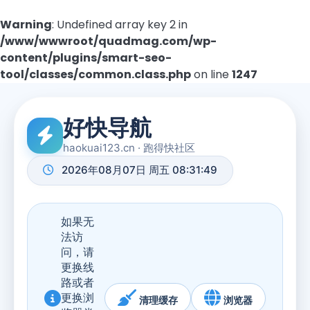
Warning
: Undefined array key 2 in
/www/wwwroot/quadmag.com/wp-
content/plugins/smart-seo-
tool/classes/common.class.php
on line
1247