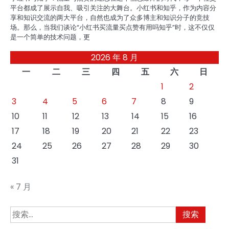
平台都成了展示自我、吸引关注的大舞台。小红书和知乎，作为内容分
享和知识交流的两大平台，自然也成为了众多博主和知识分子的竞技
场。那么，当我们谈论“小红书买流量买点赞有用吗知乎”时，这不仅仅
是一个简单的技术问题，更
2026 年 8 月
一
二
三
四
五
六
日
1
2
3
4
5
6
7
8
9
10
11
12
13
14
15
16
17
18
19
20
21
22
23
24
25
26
27
28
29
30
31
« 7 月
搜
索：