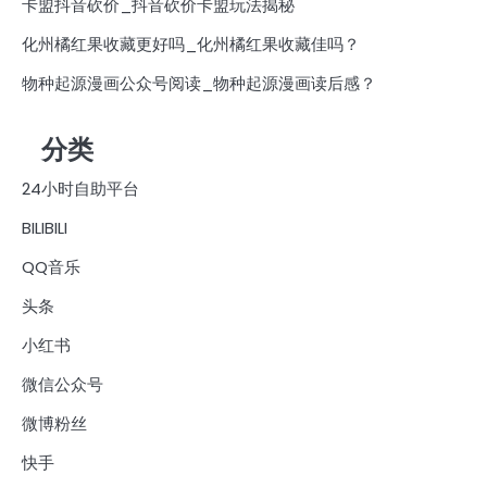
卡盟抖音砍价_抖音砍价卡盟玩法揭秘
化州橘红果收藏更好吗_化州橘红果收藏佳吗？
物种起源漫画公众号阅读_物种起源漫画读后感？
分类
24小时自助平台
BILIBILI
QQ音乐
头条
小红书
微信公众号
微博粉丝
快手