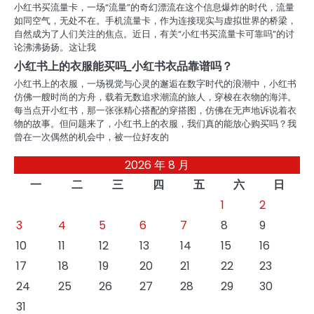
小红书买流量卡，一场“流量”的奇幻漂流在这个信息爆炸的时代，流量
如同空气，无处不在。手机流量卡，作为连接现实与虚拟世界的桥梁，
自然成为了人们关注的焦点。近日，有关“小红书买流量卡可靠吗”的讨
论沸沸扬扬。这让我
小红书上的衣服能买吗_小红书衣品靠谱吗？
小红书上的衣服，一场视觉与心灵的邂逅在数字时代的浪潮中，小红书
仿佛一艘时尚的方舟，载着无数追求潮流的旅人，穿梭在衣物的海洋。
每当点开小红书，那一张张精心搭配的穿搭图，仿佛在无声地诉说着衣
物的故事。但问题来了，小红书上的衣服，我们真的能放心购买吗？我
曾在一次偶然的机会中，被一位好友的
2026 年 8 月
一
二
三
四
五
六
日
1
2
3
4
5
6
7
8
9
10
11
12
13
14
15
16
17
18
19
20
21
22
23
24
25
26
27
28
29
30
31