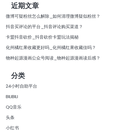
近期文章
微博可疑粉丝怎么解除_如何清理微博疑似粉丝？
抖音买评论的平台_抖音评论购买渠道？
卡盟抖音砍价_抖音砍价卡盟玩法揭秘
化州橘红果收藏更好吗_化州橘红果收藏佳吗？
物种起源漫画公众号阅读_物种起源漫画读后感？
分类
24小时自助平台
BILIBILI
QQ音乐
头条
小红书