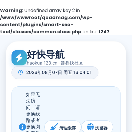
Warning
: Undefined array key 2 in
/www/wwwroot/quadmag.com/wp-
content/plugins/smart-seo-
tool/classes/common.class.php
on line
1247