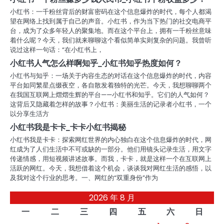
小红书：一千粉丝背后的财富密码在这个信息爆炸的时代，每个人都渴
望在网络上找到属于自己的声音。小红书，作为当下热门的社交电商平
台，成为了众多年轻人的聚集地。而在这个平台上，拥有一千粉丝意味
着什么呢？今天，我们就来聊聊这个看似简单实则复杂的问题。我曾听
说过这样一句话：“在小红书上，
小红书人气怎么样啊知乎_小红书知乎热度如何？
小红书与知乎：一场关于内容生态的对话在这个信息爆炸的时代，内容
平台如同繁星点缀夜空，各自散发着独特的光芒。今天，我想聊聊两个
在我国互联网上熠熠生辉的平台——小红书和知乎。它们的人气如何？
这背后又隐藏着怎样的故事？小红书：美丽生活的记录者小红书，一个
以分享生活方
小红书我是卡卡_卡卡小红书揭秘
小红书我是卡卡：探索网红世界的内心独白在这个信息爆炸的时代，网
红成为了人们生活中不可或缺的一部分。他们用镜头记录生活，用文字
传递情感，用短视频讲述故事。而我，卡卡，就是这样一个在互联网上
活跃的网红。今天，我想借着这个机会，谈谈我对网红生活的感悟，以
及我对这个行业的思考。一、网红的“双重身份”作为
2026 年 8 月
一
二
三
四
五
六
日