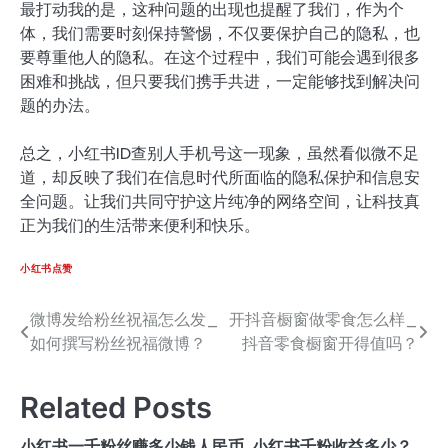
最打动我的是，这种问题的出现也提醒了我们，作为个
体，我们需要时刻保持警惕，不仅要保护自己的隐私，也
要尊重他人的隐私。在这个过程中，我们可能会遇到很多
困难和挑战，但只要我们携手共进，一定能够找到解决问
题的办法。
总之，小红书ID查别人手机号这一现象，虽然看似微不足
道，却反映了我们在信息时代所面临的隐私保护和信息安
全问题。让我们共同守护这片纯净的网络空间，让科技真
正为我们的生活带来便利和快乐。
小红书点赞
微博发给粉丝祝福怎么发_
开抖音橱窗做零食怎么样_
文
如何撰写粉丝祝福微博？
抖音零食橱窗开得值吗？
章
导
Related Posts
航
小红书一千粉丝赚多少钱人民币_小红书千粉收益多少？