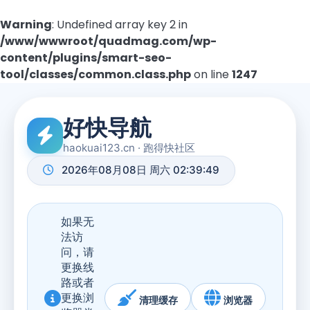
Warning
: Undefined array key 2 in
/www/wwwroot/quadmag.com/wp-
content/plugins/smart-seo-
tool/classes/common.class.php
on line
1247